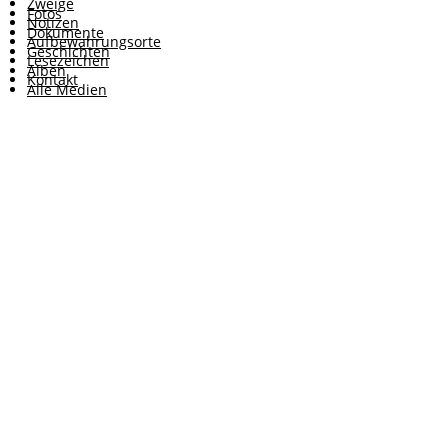
Zweige
Fotos
Notizen
Dokumente
Aufbewahrungsorte
Geschichten
Lesezeichen
Alben
Kontakt
Alle Medien