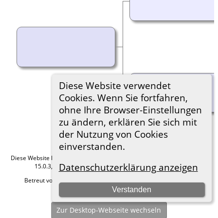
Diese Website verwendet
Cookies. Wenn Sie fortfahren,
ohne Ihre Browser-Einstellungen
zu ändern, erklären Sie sich mit
der Nutzung von Cookies
einverstanden.
Diese Website läuft mit
The Next Generation of Genealogy Sitebuilding
v.
Datenschutzerklärung anzeigen
15.0.3, programmiert von Darrin Lythgoe © 2001-2026.
Betreut von
Roland zu Dortmund e.V.
. |
Datenschutzerklärung
.
Verstanden
Hier geht es zum Impressum
Zur Desktop-Webseite wechseln