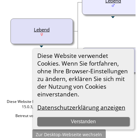
Lebend
Lebend
Diese Website verwendet
Lebend
Cookies. Wenn Sie fortfahren,
ohne Ihre Browser-Einstellungen
zu ändern, erklären Sie sich mit
der Nutzung von Cookies
einverstanden.
Diese Website läuft mit
The Next Generation of Genealogy Sitebuilding
v.
Datenschutzerklärung anzeigen
15.0.3, programmiert von Darrin Lythgoe © 2001-2026.
Betreut von
Roland zu Dortmund e.V.
. |
Datenschutzerklärung
.
Verstanden
Hier geht es zum Impressum
Zur Desktop-Webseite wechseln