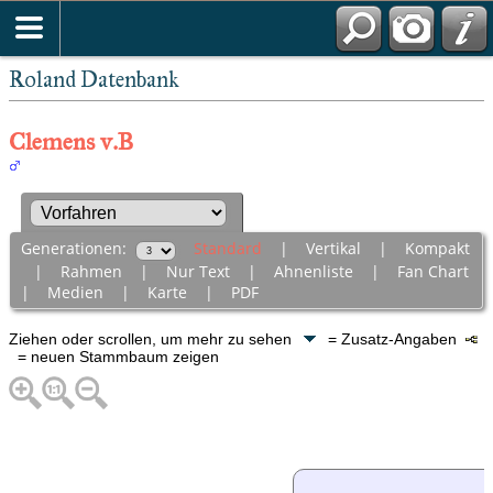
Roland Datenbank
Clemens v.B
Generationen:
Standard
|
Vertikal
|
Kompakt
|
Rahmen
|
Nur Text
|
Ahnenliste
|
Fan Chart
|
Medien
|
Karte
|
PDF
Ziehen oder scrollen, um mehr zu sehen
= Zusatz-Angaben
= neuen Stammbaum zeigen