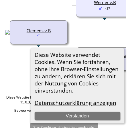
Werner v.B
1437-
Clemens v.B
Diese Website verwendet
Anna Adelheid v.Rohr
Cookies. Wenn Sie fortfahren,
1456-1508
ohne Ihre Browser-Einstellungen
zu ändern, erklären Sie sich mit
der Nutzung von Cookies
einverstanden.
Diese Website läuft mit
The Next Generation of Genealogy Sitebuilding
v.
Datenschutzerklärung anzeigen
15.0.3, programmiert von Darrin Lythgoe © 2001-2026.
Betreut von
Roland zu Dortmund e.V.
. |
Datenschutzerklärung
.
Verstanden
Hier geht es zum Impressum
Zur Desktop-Webseite wechseln