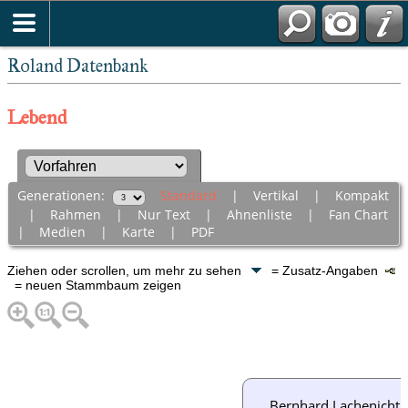
Roland Datenbank
Lebend
Generationen:
Standard
|
Vertikal
|
Kompakt
|
Rahmen
|
Nur Text
|
Ahnenliste
|
Fan Chart
|
Medien
|
Karte
|
PDF
Ziehen oder scrollen, um mehr zu sehen
= Zusatz-Angaben
= neuen Stammbaum zeigen
Bernhard Lachenicht