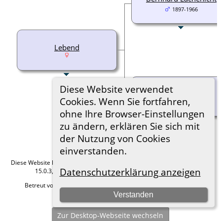
1897-1966
Lebend
Diese Website verwendet
Maria Hungerge
Cookies. Wenn Sie fortfahren,
1897-1974
ohne Ihre Browser-Einstellungen
zu ändern, erklären Sie sich mit
der Nutzung von Cookies
einverstanden.
Diese Website läuft mit
The Next Generation of Genealogy Sitebuilding
v.
Datenschutzerklärung anzeigen
15.0.3, programmiert von Darrin Lythgoe © 2001-2026.
Betreut von
Roland zu Dortmund e.V.
. |
Datenschutzerklärung
.
Verstanden
Hier geht es zum Impressum
Zur Desktop-Webseite wechseln