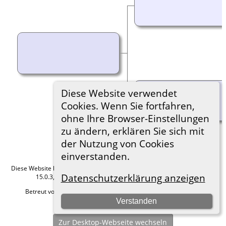
Diese Website verwendet
Cookies. Wenn Sie fortfahren,
ohne Ihre Browser-Einstellungen
zu ändern, erklären Sie sich mit
der Nutzung von Cookies
einverstanden.
Diese Website läuft mit
The Next Generation of Genealogy Sitebuilding
v.
Datenschutzerklärung anzeigen
15.0.3, programmiert von Darrin Lythgoe © 2001-2026.
Betreut von
Roland zu Dortmund e.V.
. |
Datenschutzerklärung
.
Verstanden
Hier geht es zum Impressum
Zur Desktop-Webseite wechseln