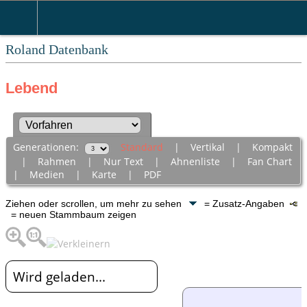
Roland Datenbank
Lebend
Generationen:
Standard
|
Vertikal
|
Kompakt
|
Rahmen
|
Nur Text
|
Ahnenliste
|
Fan Chart
|
Medien
|
Karte
|
PDF
Ziehen oder scrollen, um mehr zu sehen
= Zusatz-Angaben
= neuen Stammbaum zeigen
Wird geladen...