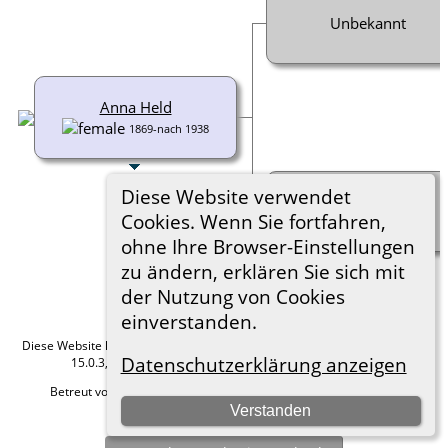
Unbekannt
Anna Held
1869-nach 1938
Diese Website verwendet
Unbekannt
Cookies. Wenn Sie fortfahren,
ohne Ihre Browser-Einstellungen
zu ändern, erklären Sie sich mit
der Nutzung von Cookies
einverstanden.
Diese Website läuft mit
The Next Generation of Genealogy Sitebuilding
v.
Datenschutzerklärung anzeigen
15.0.3, programmiert von Darrin Lythgoe © 2001-2026.
Betreut von
Roland zu Dortmund e.V.
. |
Datenschutzerklärung
.
Verstanden
Hier geht es zum Impressum