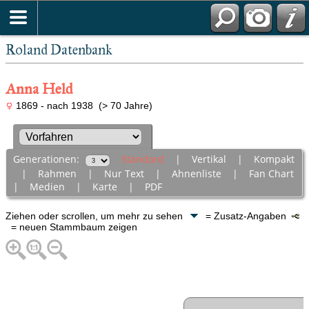
Roland Datenbank
Anna Held
1869 - nach 1938 (> 70 Jahre)
Generationen:
Standard
|
Vertikal
|
Kompakt
|
Rahmen
|
Nur Text
|
Ahnenliste
|
Fan Chart
|
Medien
|
Karte
|
PDF
Ziehen oder scrollen, um mehr zu sehen
= Zusatz-Angaben
= neuen Stammbaum zeigen