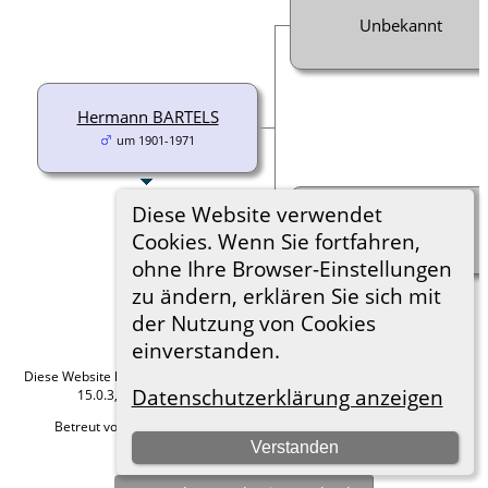
Unbekannt
Hermann BARTELS
um 1901-1971
Diese Website verwendet
Unbekannt
Cookies. Wenn Sie fortfahren,
ohne Ihre Browser-Einstellungen
zu ändern, erklären Sie sich mit
der Nutzung von Cookies
einverstanden.
Diese Website läuft mit
The Next Generation of Genealogy Sitebuilding
v.
Datenschutzerklärung anzeigen
15.0.3, programmiert von Darrin Lythgoe © 2001-2026.
Betreut von
Roland zu Dortmund e.V.
. |
Datenschutzerklärung
.
Verstanden
Hier geht es zum Impressum