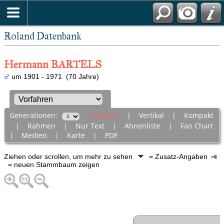
Roland Datenbank
Hermann BARTELS
um 1901 - 1971 (70 Jahre)
Generationen:
Standard
|
Vertikal
|
Kompakt
|
Rahmen
|
Nur Text
|
Ahnenliste
|
Fan Chart
|
Medien
|
Karte
|
PDF
Ziehen oder scrollen, um mehr zu sehen
= Zusatz-Angaben
= neuen Stammbaum zeigen