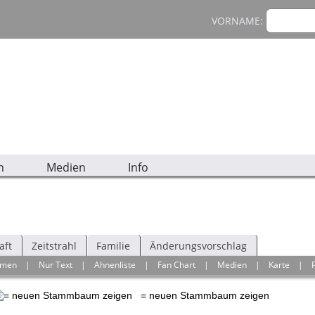
VORNAME:
n
Medien
Info
aft
Zeitstrahl
Familie
Änderungsvorschlag
hmen
|
Nur Text
|
Ahnenliste
|
Fan Chart
|
Medien
|
Karte
|
= neuen Stammbaum zeigen