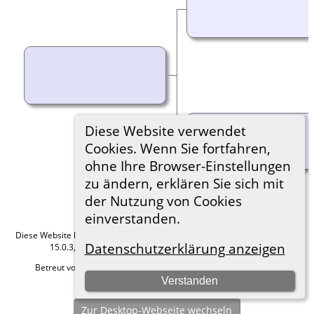
Diese Website verwendet
Cookies. Wenn Sie fortfahren,
ohne Ihre Browser-Einstellungen
zu ändern, erklären Sie sich mit
der Nutzung von Cookies
einverstanden.
Diese Website läuft mit
The Next Generation of Genealogy Sitebuilding
v.
Datenschutzerklärung anzeigen
15.0.3, programmiert von Darrin Lythgoe © 2001-2026.
Betreut von
Roland zu Dortmund e.V.
. |
Datenschutzerklärung
.
Verstanden
Hier geht es zum Impressum
Zur Desktop-Webseite wechseln