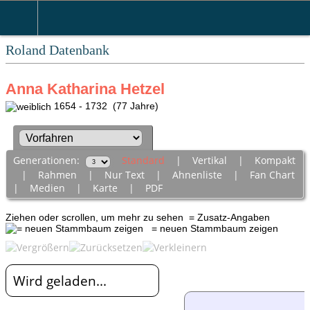
Roland Datenbank
Anna Katharina Hetzel
1654 - 1732 (77 Jahre)
Generationen:
Standard
|
Vertikal
|
Kompakt
|
Rahmen
|
Nur Text
|
Ahnenliste
|
Fan Chart
|
Medien
|
Karte
|
PDF
Ziehen oder scrollen, um mehr zu sehen
= Zusatz-Angaben
= neuen Stammbaum zeigen
Wird geladen...