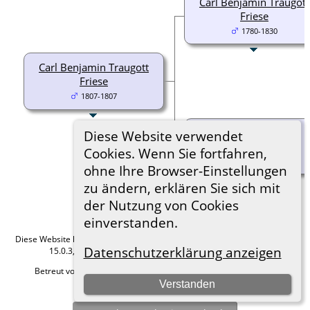
Carl Benjamin Traugott
Friese
1780-1830
Carl Benjamin Traugott
Friese
1807-1807
Anne Rosine Simon
Diese Website verwendet
(Sommer?)
Cookies. Wenn Sie fortfahren,
-Datum unbekannt
ohne Ihre Browser-Einstellungen
zu ändern, erklären Sie sich mit
der Nutzung von Cookies
einverstanden.
Diese Website läuft mit
The Next Generation of Genealogy Sitebuilding
v.
Datenschutzerklärung anzeigen
15.0.3, programmiert von Darrin Lythgoe © 2001-2026.
Betreut von
Roland zu Dortmund e.V.
. |
Datenschutzerklärung
.
Verstanden
Hier geht es zum Impressum