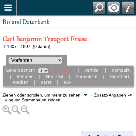
Roland Datenbank
Carl Benjamin Traugott Friese
1807 - 1807 (0 Jahre)
Generationen:
Standard
|
Vertikal
|
Kompakt
|
Rahmen
|
Nur Text
|
Ahnenliste
|
Fan Chart
|
Medien
|
Karte
|
PDF
Ziehen oder scrollen, um mehr zu sehen
= Zusatz-Angaben
= neuen Stammbaum zeigen