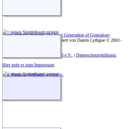
Diese Website läuft mit
The Next Generation of Genealogy
Sitebuilding
v. 15.0.3, programmiert von Darrin Lythgoe © 2001-
2026.
Betreut von
Roland zu Dortmund e.V.
. |
Datenschutzerklärung
.
Hier geht es zum Impressum
Zur Desktop-Webseite wechseln