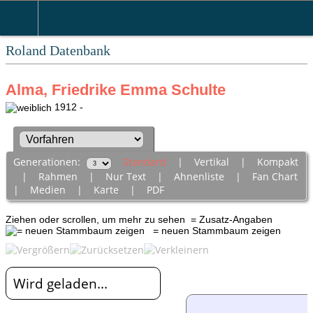
Roland Datenbank
Alma, Friedrike Emma Schulte
1912 -
Generationen:
Standard
|
Vertikal
|
Kompakt
|
Rahmen
|
Nur Text
|
Ahnenliste
|
Fan Chart
|
Medien
|
Karte
|
PDF
Ziehen oder scrollen, um mehr zu sehen
= Zusatz-Angaben
= neuen Stammbaum zeigen
Wird geladen...