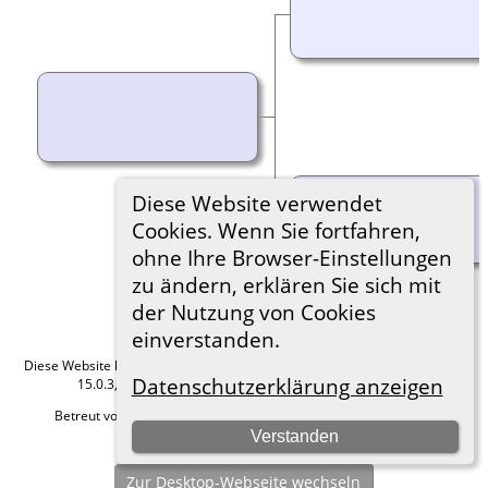
Diese Website verwendet
Cookies. Wenn Sie fortfahren,
ohne Ihre Browser-Einstellungen
zu ändern, erklären Sie sich mit
der Nutzung von Cookies
einverstanden.
Diese Website läuft mit
The Next Generation of Genealogy Sitebuilding
v.
Datenschutzerklärung anzeigen
15.0.3, programmiert von Darrin Lythgoe © 2001-2026.
Betreut von
Roland zu Dortmund e.V.
. |
Datenschutzerklärung
.
Verstanden
Hier geht es zum Impressum
Zur Desktop-Webseite wechseln