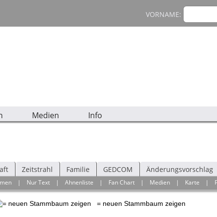
VORNAME:
n
Medien
Info
aft
Zeitstrahl
Familie
GEDCOM
Änderungsvorschlag
hmen
|
Nur Text
|
Ahnenliste
|
Fan Chart
|
Medien
|
Karte
|
= neuen Stammbaum zeigen