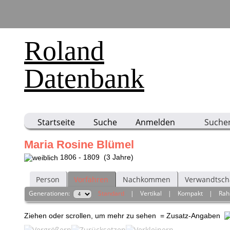
Roland
Datenbank
Startseite
Suche
Anmelden
Suche
Maria Rosine Blümel
1806 - 1809 (3 Jahre)
Person
Vorfahren
Nachkommen
Verwandtsch
Generationen:
Standard
|
Vertikal
|
Kompakt
|
Ra
Ziehen oder scrollen, um mehr zu sehen
= Zusatz-Angaben