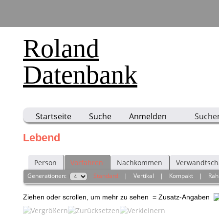
Roland
Datenbank
Startseite
Suche
Anmelden
Suche
Lebend
Person
Vorfahren
Nachkommen
Verwandtsch
Generationen:
Standard
|
Vertikal
|
Kompakt
|
Ra
Ziehen oder scrollen, um mehr zu sehen
= Zusatz-Angaben