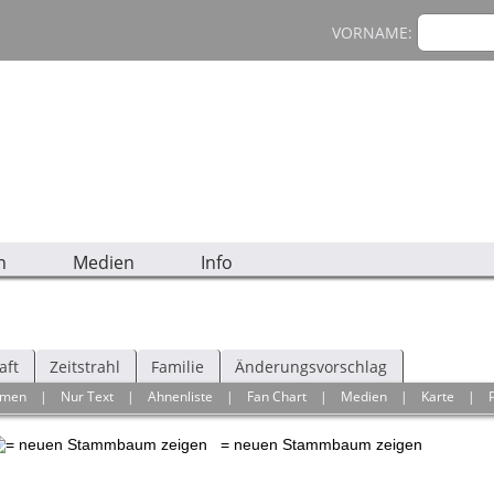
VORNAME:
n
Medien
Info
aft
Zeitstrahl
Familie
Änderungsvorschlag
hmen
|
Nur Text
|
Ahnenliste
|
Fan Chart
|
Medien
|
Karte
|
= neuen Stammbaum zeigen