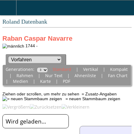
Roland Datenbank
Raban Caspar Navarre
1744 -
Generationen:
Standard
|
Vertikal
|
Kompakt
|
Rahmen
|
Nur Text
|
Ahnenliste
|
Fan Chart
|
Medien
|
Karte
|
PDF
Ziehen oder scrollen, um mehr zu sehen
= Zusatz-Angaben
= neuen Stammbaum zeigen
Wird geladen...