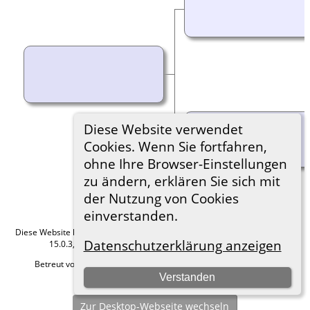
Diese Website verwendet
Cookies. Wenn Sie fortfahren,
ohne Ihre Browser-Einstellungen
zu ändern, erklären Sie sich mit
der Nutzung von Cookies
einverstanden.
Diese Website läuft mit
The Next Generation of Genealogy Sitebuilding
v.
Datenschutzerklärung anzeigen
15.0.3, programmiert von Darrin Lythgoe © 2001-2026.
Betreut von
Roland zu Dortmund e.V.
. |
Datenschutzerklärung
.
Verstanden
Hier geht es zum Impressum
Zur Desktop-Webseite wechseln