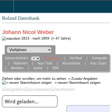
Roland Datenbank
Johann Nicol Weber
1813 - nach 1859 (> 47 Jahre)
Generationen:
Standard
|
Vertikal
|
Kompakt
|
Rahmen
|
Nur Text
|
Ahnenliste
|
Fan Chart
|
Medien
|
Karte
|
PDF
Ziehen oder scrollen, um mehr zu sehen
= Zusatz-Angaben
= neuen Stammbaum zeigen
Wird geladen...