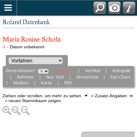
Roland Datenbank
Maria Rosine Scholz
- Datum unbekannt
Generationen:
Standard
|
Vertikal
|
Kompakt
|
Rahmen
|
Nur Text
|
Ahnenliste
|
Fan Chart
|
Medien
|
Karte
|
PDF
Ziehen oder scrollen, um mehr zu sehen
= Zusatz-Angaben
= neuen Stammbaum zeigen