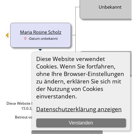
Unbekannt
Maria Rosine Scholz
-Datum unbekannt
Diese Website verwendet
Unbekannt
Cookies. Wenn Sie fortfahren,
ohne Ihre Browser-Einstellungen
zu ändern, erklären Sie sich mit
der Nutzung von Cookies
einverstanden.
Diese Website läuft mit
The Next Generation of Genealogy Sitebuilding
v.
Datenschutzerklärung anzeigen
15.0.3, programmiert von Darrin Lythgoe © 2001-2026.
Betreut von
Roland zu Dortmund e.V.
. |
Datenschutzerklärung
.
Verstanden
Hier geht es zum Impressum