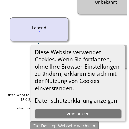
Unbekannt
Lebend
Diese Website verwendet
Unbekannt
Cookies. Wenn Sie fortfahren,
ohne Ihre Browser-Einstellungen
zu ändern, erklären Sie sich mit
der Nutzung von Cookies
einverstanden.
Diese Website läuft mit
The Next Generation of Genealogy Sitebuilding
v.
Datenschutzerklärung anzeigen
15.0.3, programmiert von Darrin Lythgoe © 2001-2026.
Betreut von
Roland zu Dortmund e.V.
. |
Datenschutzerklärung
.
Verstanden
Hier geht es zum Impressum
Zur Desktop-Webseite wechseln