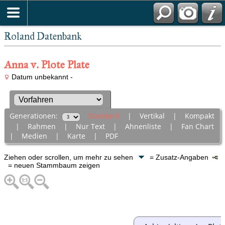
Roland Datenbank
Anna v. Plote Plate
Datum unbekannt -
Generationen:
Standard
|
Vertikal
|
Kompakt
|
Rahmen
|
Nur Text
|
Ahnenliste
|
Fan Chart
|
Medien
|
Karte
|
PDF
Ziehen oder scrollen, um mehr zu sehen
= Zusatz-Angaben
= neuen Stammbaum zeigen