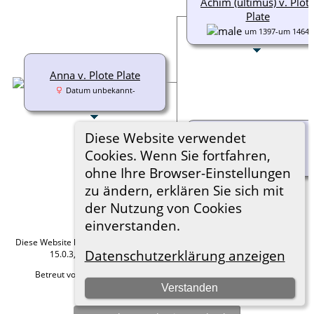
Achim (ultimus) v. Plot
Plate
um 1397-um 1464
Anna v. Plote Plate
Datum unbekannt-
Diese Website verwendet
Anna v. Dören
Cookies. Wenn Sie fortfahren,
vor 1435-
ohne Ihre Browser-Einstellungen
zu ändern, erklären Sie sich mit
der Nutzung von Cookies
einverstanden.
Diese Website läuft mit
The Next Generation of Genealogy Sitebuilding
v.
Datenschutzerklärung anzeigen
15.0.3, programmiert von Darrin Lythgoe © 2001-2026.
Betreut von
Roland zu Dortmund e.V.
. |
Datenschutzerklärung
.
Verstanden
Hier geht es zum Impressum