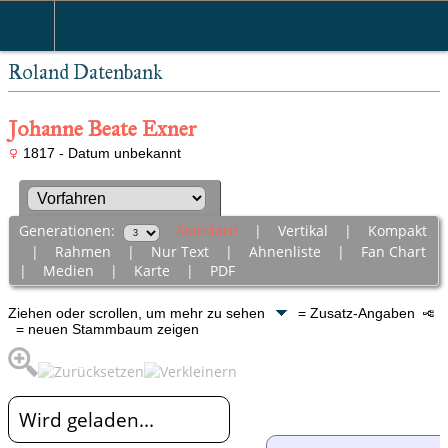
Roland Datenbank
Johanne Beate Exner
1817 - Datum unbekannt
Generationen:
Standard
|
Vertikal
|
Kompakt
|
Rahmen
|
Nur Text
|
Ahnenliste
|
Fan Chart
|
Medien
|
Karte
|
PDF
Ziehen oder scrollen, um mehr zu sehen
= Zusatz-Angaben
= neuen Stammbaum zeigen
Wird geladen...