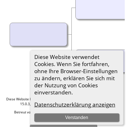
Diese Website verwendet
Cookies. Wenn Sie fortfahren,
ohne Ihre Browser-Einstellungen
zu ändern, erklären Sie sich mit
der Nutzung von Cookies
einverstanden.
Diese Website läuft mit
The Next Generation of Genealogy Sitebuilding
v.
Datenschutzerklärung anzeigen
15.0.3, programmiert von Darrin Lythgoe © 2001-2026.
Betreut von
Roland zu Dortmund e.V.
. |
Datenschutzerklärung
.
Verstanden
Hier geht es zum Impressum