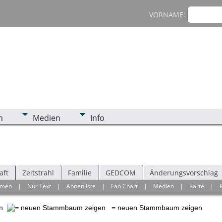
VORNAME:
n
Medien
Info
aft
Zeitstrahl
Familie
GEDCOM
Änderungsvorschlag
hmen
|
Nur Text
|
Ahnenliste
|
Fan Chart
|
Medien
|
Karte
|
en
= neuen Stammbaum zeigen