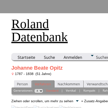
Roland
Datenbank
Startseite
Suche
Anmelden
Suche
Johanne Beate Opitz
1787 - 1838 (51 Jahre)
Person
Vorfahren
Nachkommen
Verwandtsch
Generationen:
Standard
|
Vertikal
|
Kompakt
|
Ra
Ziehen oder scrollen, um mehr zu sehen
= Zusatz-Angab