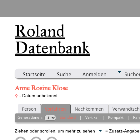
Roland
Datenbank
Startseite
Suche
Anmelden
Suche
Anne Rosine Klose
- Datum unbekannt
Person
Vorfahren
Nachkommen
Verwandtsch
Generationen:
Standard
|
Vertikal
|
Kompakt
|
Ra
Ziehen oder scrollen, um mehr zu sehen
= Zusatz-Angab