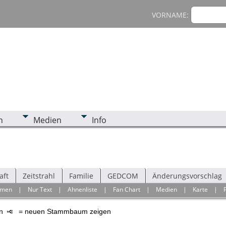
VORNAME:
n
Medien
Info
aft
Zeitstrahl
Familie
GEDCOM
Änderungsvorschlag
hmen
|
Nur Text
|
Ahnenliste
|
Fan Chart
|
Medien
|
Karte
|
en
= neuen Stammbaum zeigen