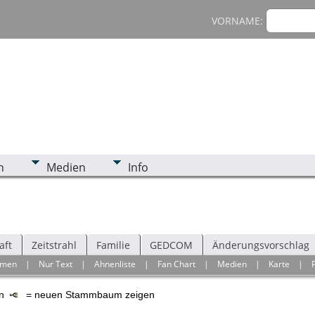
VORNAME:
n
Medien
Info
aft
Zeitstrahl
Familie
GEDCOM
Änderungsvorschlag
hmen
|
Nur Text
|
Ahnenliste
|
Fan Chart
|
Medien
|
Karte
|
en
= neuen Stammbaum zeigen