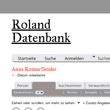
Roland
Datenbank
Startseite
Suche
Anmelden
Suche
Anna Rosina Geisler
- Datum unbekannt
Person
Vorfahren
Nachkommen
Verwandtsch
Generationen:
Standard
|
Vertikal
|
Kompakt
|
Ra
Ziehen oder scrollen, um mehr zu sehen
= Zusatz-Angab