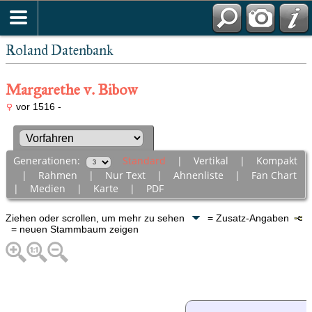
Roland Datenbank
Margarethe v. Bibow
vor 1516 -
Generationen:
Standard
|
Vertikal
|
Kompakt
|
Rahmen
|
Nur Text
|
Ahnenliste
|
Fan Chart
|
Medien
|
Karte
|
PDF
Ziehen oder scrollen, um mehr zu sehen
= Zusatz-Angaben
= neuen Stammbaum zeigen