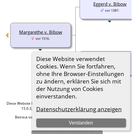
Eggerd v. Bibow
vor 1387-
Margarethe v. Bibow
vor 1516-
Diese Website verwendet
NN v. Aversberg
Cookies. Wenn Sie fortfahren,
ohne Ihre Browser-Einstellungen
zu ändern, erklären Sie sich mit
der Nutzung von Cookies
einverstanden.
Diese Website läuft mit
The Next Generation of Genealogy Sitebuilding
v.
Datenschutzerklärung anzeigen
15.0.3, programmiert von Darrin Lythgoe © 2001-2026.
Betreut von
Roland zu Dortmund e.V.
. |
Datenschutzerklärung
.
Verstanden
Hier geht es zum Impressum