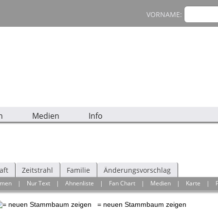
VORNAME:
n
Medien
Info
aft
Zeitstrahl
Familie
Änderungsvorschlag
hmen
|
Nur Text
|
Ahnenliste
|
Fan Chart
|
Medien
|
Karte
|
= neuen Stammbaum zeigen