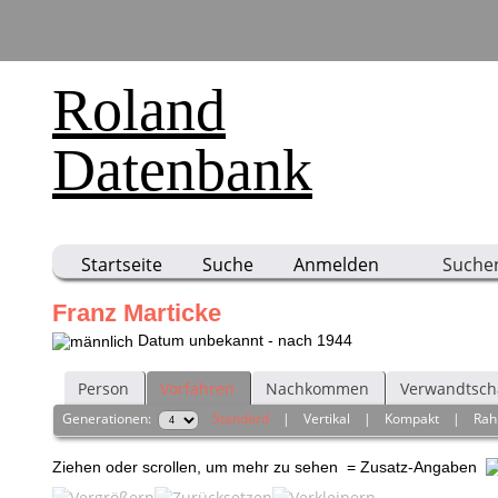
Roland
Datenbank
Startseite
Suche
Anmelden
Suche
Franz Marticke
Datum unbekannt - nach 1944
Person
Vorfahren
Nachkommen
Verwandtsch
Generationen:
Standard
|
Vertikal
|
Kompakt
|
Ra
Ziehen oder scrollen, um mehr zu sehen
= Zusatz-Angaben