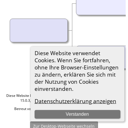
Diese Website verwendet
Cookies. Wenn Sie fortfahren,
ohne Ihre Browser-Einstellungen
zu ändern, erklären Sie sich mit
der Nutzung von Cookies
einverstanden.
Diese Website läuft mit
The Next Generation of Genealogy Sitebuilding
v.
Datenschutzerklärung anzeigen
15.0.3, programmiert von Darrin Lythgoe © 2001-2026.
Betreut von
Roland zu Dortmund e.V.
. |
Datenschutzerklärung
.
Verstanden
Hier geht es zum Impressum
Zur Desktop-Webseite wechseln