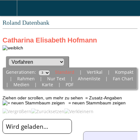
Roland Datenbank
Catharina Elisabeth Hofmann
Generationen:
Standard
|
Vertikal
|
Kompakt
|
Rahmen
|
Nur Text
|
Ahnenliste
|
Fan Chart
|
Medien
|
Karte
|
PDF
Ziehen oder scrollen, um mehr zu sehen
= Zusatz-Angaben
= neuen Stammbaum zeigen
Wird geladen...