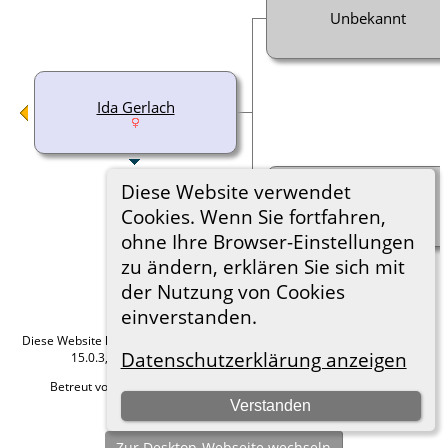
Unbekannt
Ida Gerlach
Diese Website verwendet
Unbekannt
Cookies. Wenn Sie fortfahren,
ohne Ihre Browser-Einstellungen
zu ändern, erklären Sie sich mit
der Nutzung von Cookies
einverstanden.
Diese Website läuft mit
The Next Generation of Genealogy Sitebuilding
v.
Datenschutzerklärung anzeigen
15.0.3, programmiert von Darrin Lythgoe © 2001-2026.
Betreut von
Roland zu Dortmund e.V.
. |
Datenschutzerklärung
.
Verstanden
Hier geht es zum Impressum
Zur Desktop-Webseite wechseln