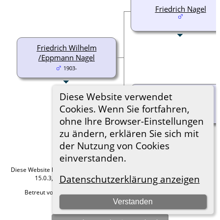
Friedrich Nagel
Friedrich Wilhelm
/Eppmann Nagel
1903-
Diese Website verwendet
Emma Eppmann
Cookies. Wenn Sie fortfahren,
ohne Ihre Browser-Einstellungen
zu ändern, erklären Sie sich mit
der Nutzung von Cookies
einverstanden.
Diese Website läuft mit
The Next Generation of Genealogy Sitebuilding
v.
Datenschutzerklärung anzeigen
15.0.3, programmiert von Darrin Lythgoe © 2001-2026.
Betreut von
Roland zu Dortmund e.V.
. |
Datenschutzerklärung
.
Verstanden
Hier geht es zum Impressum