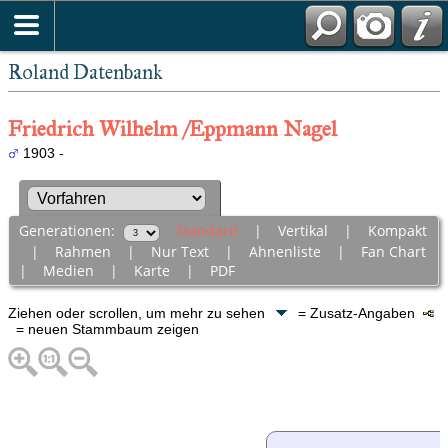
Roland Datenbank
Friedrich Wilhelm /Eppmann Nagel
1903 -
Generationen:
Standard
|
Vertikal
|
Kompakt
|
Rahmen
|
Nur Text
|
Ahnenliste
|
Fan Chart
|
Medien
|
Karte
|
PDF
Ziehen oder scrollen, um mehr zu sehen
= Zusatz-Angaben
= neuen Stammbaum zeigen