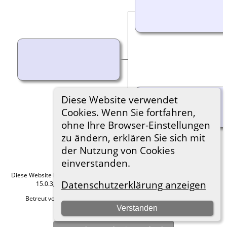
Diese Website verwendet
Cookies. Wenn Sie fortfahren,
ohne Ihre Browser-Einstellungen
zu ändern, erklären Sie sich mit
der Nutzung von Cookies
einverstanden.
Diese Website läuft mit
The Next Generation of Genealogy Sitebuilding
v.
Datenschutzerklärung anzeigen
15.0.3, programmiert von Darrin Lythgoe © 2001-2026.
Betreut von
Roland zu Dortmund e.V.
. |
Datenschutzerklärung
.
Verstanden
Hier geht es zum Impressum