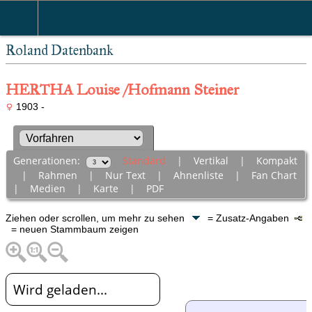
Roland Datenbank
HERTHA Louise /Hofmann Steiner
1903 -
Generationen:
Standard
|
Vertikal
|
Kompakt
|
Rahmen
|
Nur Text
|
Ahnenliste
|
Fan Chart
|
Medien
|
Karte
|
PDF
Ziehen oder scrollen, um mehr zu sehen
= Zusatz-Angaben
= neuen Stammbaum zeigen
Wird geladen...