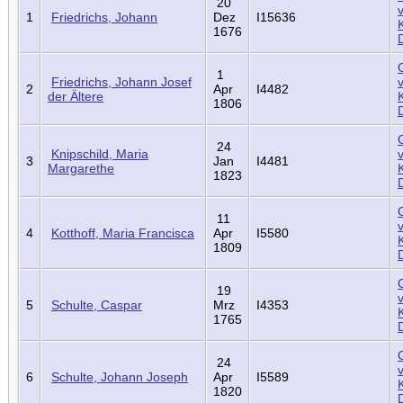
20
1
Friedrichs, Johann
Dez
I15636
1676
1
Friedrichs, Johann Josef
2
Apr
I4482
der Ältere
1806
24
Knipschild, Maria
3
Jan
I4481
Margarethe
1823
11
4
Kotthoff, Maria Francisca
Apr
I5580
1809
19
5
Schulte, Caspar
Mrz
I4353
1765
24
6
Schulte, Johann Joseph
Apr
I5589
1820