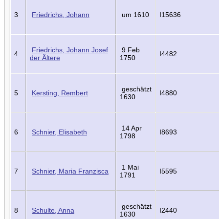
3
Friedrichs, Johann
um 1610
I15636
Friedrichs, Johann Josef
9 Feb
4
I4482
der Ältere
1750
geschätzt
5
Kersting, Rembert
I4880
1630
14 Apr
6
Schnier, Elisabeth
I8693
1798
1 Mai
7
Schnier, Maria Franzisca
I5595
1791
geschätzt
8
Schulte, Anna
I2440
1630