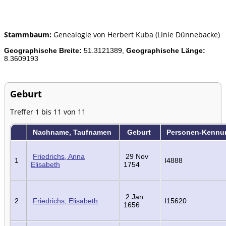
Stammbaum:
Genealogie von Herbert Kuba (Linie Dünnebacke)
Geographische Breite:
51.3121389,
Geographische Länge:
8.3609193
Geburt
Treffer 1 bis 11 von 11
Nachname, Taufnamen
Geburt
Personen-Kennu
Friedrichs, Anna
29 Nov
1
I4888
Elisabeth
1754
2 Jan
2
Friedrichs, Elisabeth
I15620
1656