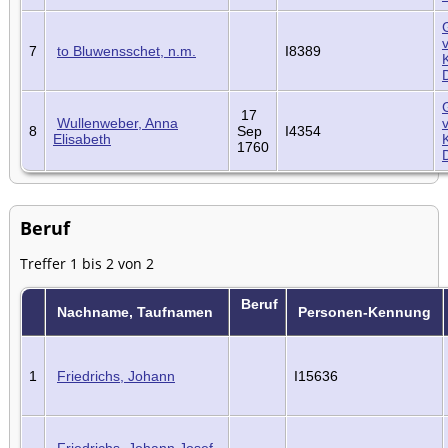
7
to Bluwensschet, n.m.
I8389
17
Wullenweber, Anna
8
Sep
I4354
Elisabeth
1760
Beruf
Treffer 1 bis 2 von 2
Beruf
Nachname, Taufnamen
Personen-Kennung
1
Friedrichs, Johann
I15636