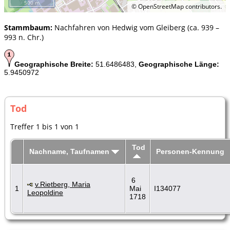
500 m
©
OpenStreetMap
contributors.
Stammbaum:
Nachfahren von Hedwig vom Gleiberg (ca. 939 –
993 n. Chr.)
Geographische Breite:
51.6486483,
Geographische Länge:
5.9450972
Tod
Treffer 1 bis 1 von 1
Tod
Nachname, Taufnamen
Personen-Kennung
6
v.Rietberg, Maria
1
Mai
I134077
Leopoldine
1718