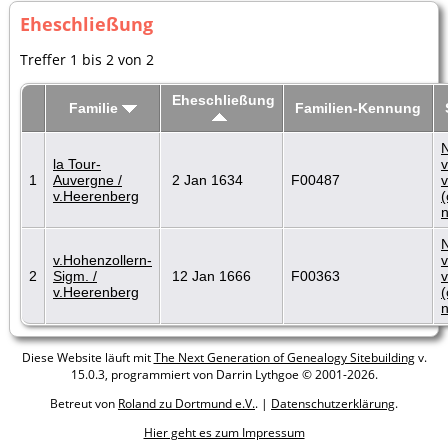
Eheschließung
Treffer 1 bis 2 von 2
Eheschließung
Familie
Familien-Kennung
la Tour-
1
Auvergne /
2 Jan 1634
F00487
v.Heerenberg
(
n
v.Hohenzollern-
2
Sigm. /
12 Jan 1666
F00363
v.Heerenberg
(
n
Diese Website läuft mit
The Next Generation of Genealogy Sitebuilding
v.
15.0.3, programmiert von Darrin Lythgoe © 2001-2026.
Betreut von
Roland zu Dortmund e.V.
. |
Datenschutzerklärung
.
Hier geht es zum Impressum