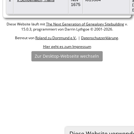
1675
n
Diese Website läuft mit
The Next Generation of Genealogy Sitebuilding
v.
15.0.3, programmiert von Darrin Lythgoe © 2001-2026.
Betreut von
Roland zu Dortmund e.V.
. |
Datenschutzerklärung
.
Hier geht es zum Impressum
Zur Desktop-Webseite wechseln
Diese Website verwend