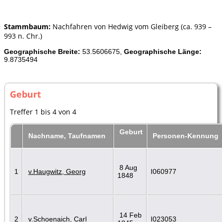
Stammbaum:
Nachfahren von Hedwig vom Gleiberg (ca. 939 –
993 n. Chr.)
Geographische Breite:
53.5606675,
Geographische Länge:
9.8735494
Geburt
Treffer 1 bis 4 von 4
Geburt
Nachname, Taufnamen
Personen-Kennung
8 Aug
1
v.Haugwitz, Georg
I060977
1848
14 Feb
2
v.Schoenaich, Carl
I023053