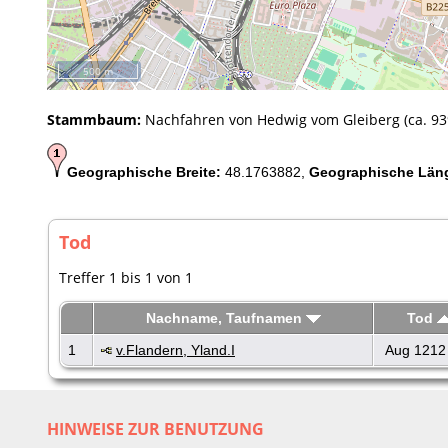
500 m
Stammbaum:
Nachfahren von Hedwig vom Gleiberg (ca. 939
Geographische Breite:
48.1763882,
Geographische Län
Tod
Treffer 1 bis 1 von 1
Nachname, Taufnamen
Tod
1
v.Flandern, Yland.I
Aug 1212
HINWEISE ZUR BENUTZUNG