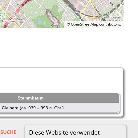
©
OpenStreetMap
contributors.
Stammbaum
leiberg (ca. 939 – 993 n. Chr.)
Diese Website verwendet
SUCHE