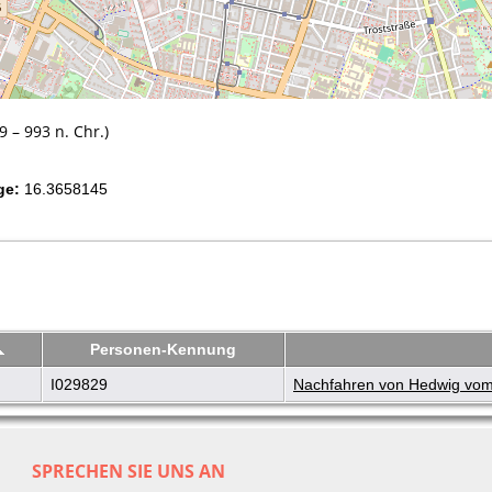
 – 993 n. Chr.)
ge:
16.3658145
Personen-Kennung
I029829
Nachfahren von Hedwig vom G
SPRECHEN SIE UNS AN