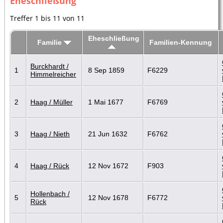
Eheschließung
Treffer 1 bis 11 von 11
Eheschließung
Familie
Familien-Kennung
Burckhardt /
1
8 Sep 1859
F6229
Himmelreicher
2
Haag / Müller
1 Mai 1677
F6769
3
Haag / Nieth
21 Jun 1632
F6762
4
Haag / Rück
12 Nov 1672
F903
Hollenbach /
5
12 Nov 1678
F6772
Rück