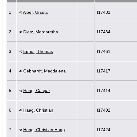
1
Alber, Ursula
I17431
2
Dietz, Margaretha
I17434
3
Egner, Thomas
I17461
4
Gebhardt, Magdalena
I17417
5
Haag, Caspar
I17414
6
Haag, Christian
I17402
7
Haag, Christian Haag
I17424