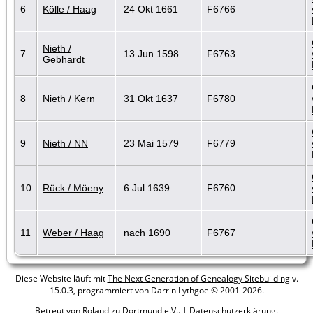
6
Kölle / Haag
24 Okt 1661
F6766
Nieth /
7
13 Jun 1598
F6763
Gebhardt
8
Nieth / Kern
31 Okt 1637
F6780
9
Nieth / NN
23 Mai 1579
F6779
10
Rück / Möeny
6 Jul 1639
F6760
11
Weber / Haag
nach 1690
F6767
Diese Website läuft mit
The Next Generation of Genealogy Sitebuilding
v.
15.0.3, programmiert von Darrin Lythgoe © 2001-2026.
Betreut von
Roland zu Dortmund e.V.
. |
Datenschutzerklärung
.