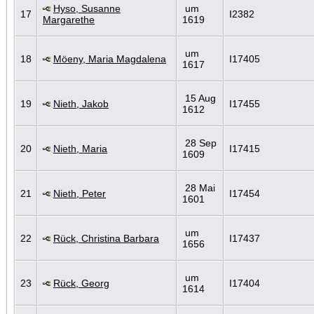
Hyso, Susanne
um
17
I2382
Margarethe
1619
um
18
Möeny, Maria Magdalena
I17405
1617
15 Aug
19
Nieth, Jakob
I17455
1612
28 Sep
20
Nieth, Maria
I17415
1609
28 Mai
21
Nieth, Peter
I17454
1601
um
22
Rück, Christina Barbara
I17437
1656
um
23
Rück, Georg
I17404
1614