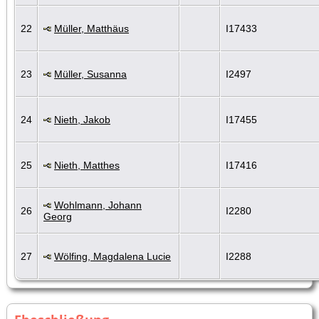
22
Müller, Matthäus
I17433
23
Müller, Susanna
I2497
24
Nieth, Jakob
I17455
25
Nieth, Matthes
I17416
Wohlmann, Johann
26
I2280
Georg
27
Wölfing, Magdalena Lucie
I2288