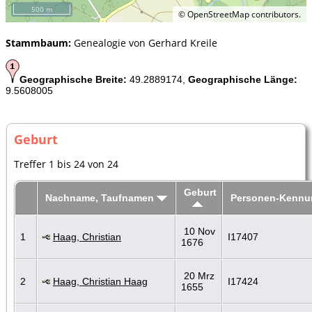
500 m
©
OpenStreetMap
contributors.
Stammbaum:
Genealogie von Gerhard Kreile
Geographische Breite:
49.2889174,
Geographische Länge:
9.5608005
Geburt
Treffer 1 bis 24 von 24
Geburt
Nachname, Taufnamen
Personen-Kennu
10 Nov
1
Haag, Christian
I17407
1676
20 Mrz
2
Haag, Christian Haag
I17424
1655