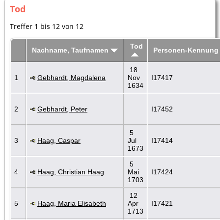
Tod
Treffer 1 bis 12 von 12
Tod
Nachname, Taufnamen
Personen-Kennung
18
1
Gebhardt, Magdalena
Nov
I17417
1634
2
Gebhardt, Peter
I17452
5
3
Haag, Caspar
Jul
I17414
1673
5
4
Haag, Christian Haag
Mai
I17424
1703
12
5
Haag, Maria Elisabeth
Apr
I17421
1713