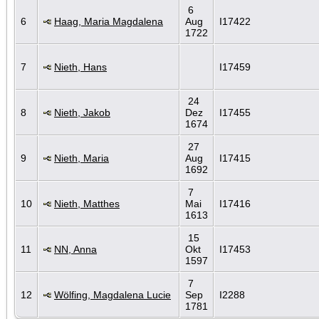
6
6
Haag, Maria Magdalena
Aug
I17422
1722
7
Nieth, Hans
I17459
24
8
Nieth, Jakob
Dez
I17455
1674
27
9
Nieth, Maria
Aug
I17415
1692
7
10
Nieth, Matthes
Mai
I17416
1613
15
11
NN, Anna
Okt
I17453
1597
7
12
Wölfing, Magdalena Lucie
Sep
I2288
1781