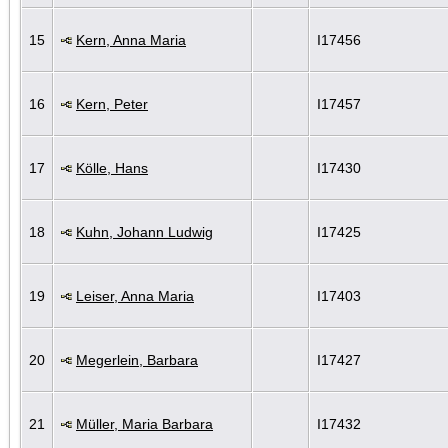
15
Kern, Anna Maria
I17456
16
Kern, Peter
I17457
17
Kölle, Hans
I17430
18
Kuhn, Johann Ludwig
I17425
19
Leiser, Anna Maria
I17403
20
Megerlein, Barbara
I17427
21
Müller, Maria Barbara
I17432