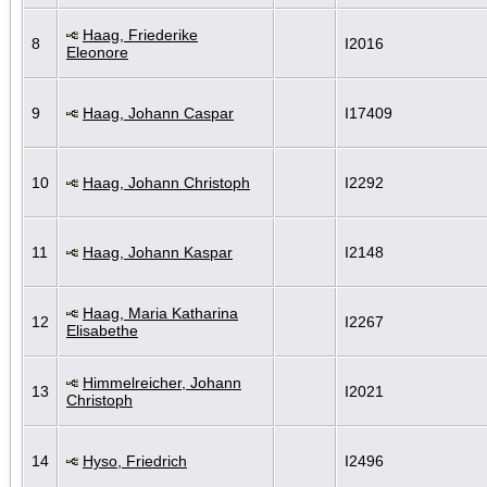
Haag, Friederike
8
I2016
Eleonore
9
Haag, Johann Caspar
I17409
10
Haag, Johann Christoph
I2292
11
Haag, Johann Kaspar
I2148
Haag, Maria Katharina
12
I2267
Elisabethe
Himmelreicher, Johann
13
I2021
Christoph
14
Hyso, Friedrich
I2496