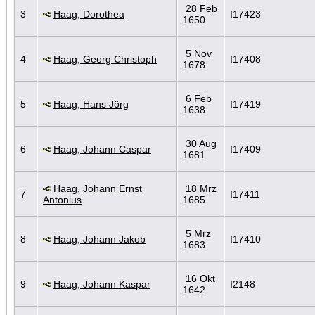
28 Feb
3
Haag, Dorothea
I17423
1650
5 Nov
4
Haag, Georg Christoph
I17408
1678
6 Feb
5
Haag, Hans Jörg
I17419
1638
30 Aug
6
Haag, Johann Caspar
I17409
1681
Haag, Johann Ernst
18 Mrz
7
I17411
Antonius
1685
5 Mrz
8
Haag, Johann Jakob
I17410
1683
16 Okt
9
Haag, Johann Kaspar
I2148
1642