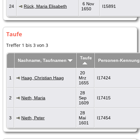
6 Nov
24
Rück, Maria Elisabeth
I15891
1650
Taufe
Treffer 1 bis 3 von 3
Taufe
Nachname, Taufnamen
Personen-Kennung
20
1
Haag, Christian Haag
Mrz
I17424
1655
28
2
Nieth, Maria
Sep
I17415
1609
28
3
Nieth, Peter
Mai
I17454
1601