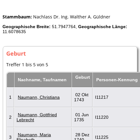
Stammbaum:
Nachlass Dr. Ing. Walther A. Güldner
Geographische Breite:
51.7947764,
Geographische Länge:
11.6078635
Geburt
Treffer 1 bis 5 von 5
Geburt
Nachname, Taufnamen
Personen-Kennung
02 Okt
1
Naumann, Christiana
I11217
1743
Naumann, Gottfried
01 Jun
2
I11220
Lebrecht
1735
Naumann, Maria
28 Dez
3
I11225
Elisabeth
1740