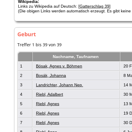
Wikipedia:
Links zu Wikipedia auf Deutsch: [
Gatterschlag 39
]
(Die obigen Links werden automatisch erzeugt. Es gibt keine G
Geburt
Treffer 1 bis 39 von 39
Nachname, Taufnamen
1
Bósak, Agnes v. Böhmen
20 F
2
Bosák, Johanna
8 Ma
3
Landrichter, Johann Nep.
14 M
4
Riebl, Adalbert
30 M
5
Riebl, Agnes
13 M
6
Riebl, Agnes
19 D
7
Riebl, Agnes
30 D
8
Riebl, Anna
6 Ju