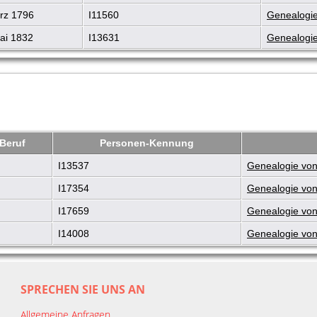
rz 1796
I11560
Genealogie
ai 1832
I13631
Genealogie
Beruf
Personen-Kennung
I13537
Genealogie von
I17354
Genealogie von
I17659
Genealogie von
I14008
Genealogie von
SPRECHEN SIE UNS AN
Allgemeine Anfragen