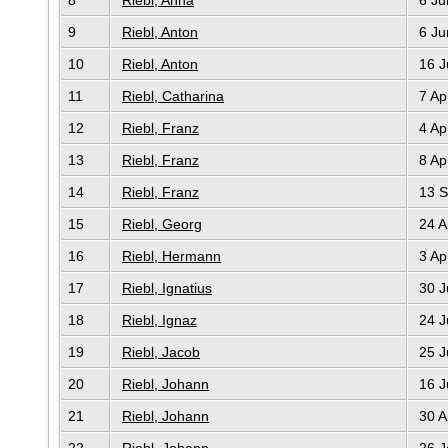
9
Riebl, Anton
6 Ju
10
Riebl, Anton
16 J
11
Riebl, Catharina
7 Ap
12
Riebl, Franz
4 Ap
13
Riebl, Franz
8 Ap
14
Riebl, Franz
13 S
15
Riebl, Georg
24 A
16
Riebl, Hermann
3 Ap
17
Riebl, Ignatius
30 J
18
Riebl, Ignaz
24 J
19
Riebl, Jacob
25 J
20
Riebl, Johann
16 J
21
Riebl, Johann
30 A
22
Riebl, Johann
26 J