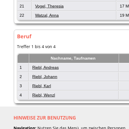
21
Vogel, Theresia
17 M
22
Watzal, Anna
19 M
Beruf
Treffer 1 bis 4 von 4
Nachname, Taufnamen
1
Riebl, Andreas
2
Riebl, Johann
3
Riebl, Karl
4
Riebl, Wenzl
HINWEISE ZUR BENUTZUNG
Navigation:
Nutzen Sie das Menü, um zwischen Personen,