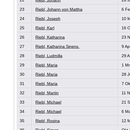
23
Riebl, Johann von Mattha
6 Fe
24
Riebl, Joseph
10 M
25
Riebl, Karl
16 O
26
Riebl, Katharina
23 N
27
Riebl, Katharina Sinens.
9 Ap
28
Riebl, Ludmilla
29 A
29
Riebl, Maria
1 Mr
30
Riebl, Maria
28 J
31
Riebl, Maria
7 Ok
32
Riebl, Martin
11 N
33
Riebl, Michael
21 S
34
Riebl, Michael
6 Ma
35
Riebl, Rosina
12 M
36
Riebl, Simon
Okt 