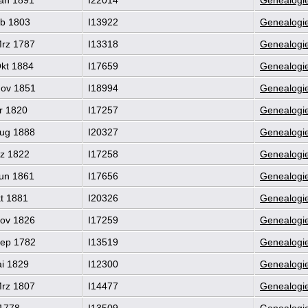
b 1803
I13922
Genealogie
rz 1787
I13318
Genealogie
kt 1884
I17659
Genealogie
ov 1851
I18994
Genealogie
r 1820
I17257
Genealogie
ug 1888
I20327
Genealogie
z 1822
I17258
Genealogie
un 1861
I17656
Genealogie
t 1881
I20326
Genealogie
ov 1826
I17259
Genealogie
ep 1782
I13519
Genealogie
i 1829
I12300
Genealogie
rz 1807
I14477
Genealogie
1778
I13509
Genealogie