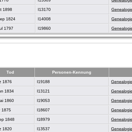
t 1898
I13170
Genealogie
ep 1824
I14008
Genealogie
ul 1797
I19860
Genealogie
Tod
Personen-Kennung
z 1876
I19188
Genealogie
un 1834
I13121
Genealogie
ai 1860
I19053
Genealogie
r 1875
I18607
Genealogie
ep 1848
I18979
Genealogie
z 1820
I13537
Genealogie