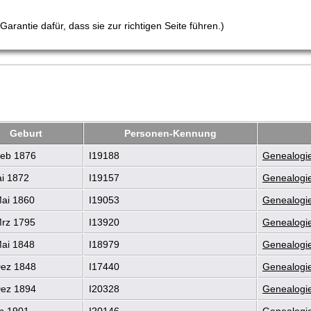
arantie dafür, dass sie zur richtigen Seite führen.)
Geburt
Personen-Kennung
eb 1876
I19188
Genealogie
i 1872
I19157
Genealogie
ai 1860
I19053
Genealogie
rz 1795
I13920
Genealogie
ai 1848
I18979
Genealogie
ez 1848
I17440
Genealogie
ez 1894
I20328
Genealogie
n 1901
I20146
Genealogie