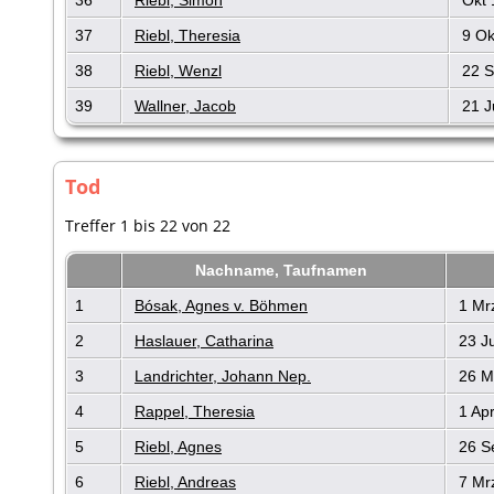
37
Riebl, Theresia
9 Ok
38
Riebl, Wenzl
22 S
39
Wallner, Jacob
21 J
Tod
Treffer 1 bis 22 von 22
Nachname, Taufnamen
1
Bósak, Agnes v. Böhmen
1 Mr
2
Haslauer, Catharina
23 J
3
Landrichter, Johann Nep.
26 M
4
Rappel, Theresia
1 Ap
5
Riebl, Agnes
26 S
6
Riebl, Andreas
7 Mr