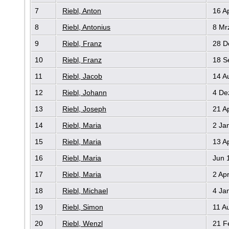
7
Riebl, Anton
16 A
8
Riebl, Antonius
8 Mr
9
Riebl, Franz
28 D
10
Riebl, Franz
18 S
11
Riebl, Jacob
14 A
12
Riebl, Johann
4 De
13
Riebl, Joseph
21 A
14
Riebl, Maria
2 Ja
15
Riebl, Maria
13 A
16
Riebl, Maria
Jun 
17
Riebl, Maria
2 Ap
18
Riebl, Michael
4 Ja
19
Riebl, Simon
11 A
20
Riebl, Wenzl
21 F