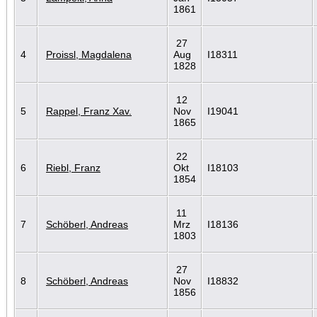
1861
27
4
Proissl, Magdalena
Aug
I18311
1828
12
5
Rappel, Franz Xav.
Nov
I19041
1865
22
6
Riebl, Franz
Okt
I18103
1854
11
7
Schöberl, Andreas
Mrz
I18136
1803
27
8
Schöberl, Andreas
Nov
I18832
1856