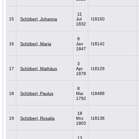
11
15
Schöberl, Johanna
Jul
I18150
1832
8
16
Schöberl, Maria
Jan
I18142
1847
3
17
Schöberl, Mathäus
Apr
I18129
1878
8
18
Schöberl, Paulus
Mai
I18488
1792
18
19
Schöberl, Rosalia
Mrz
I18138
1803
13