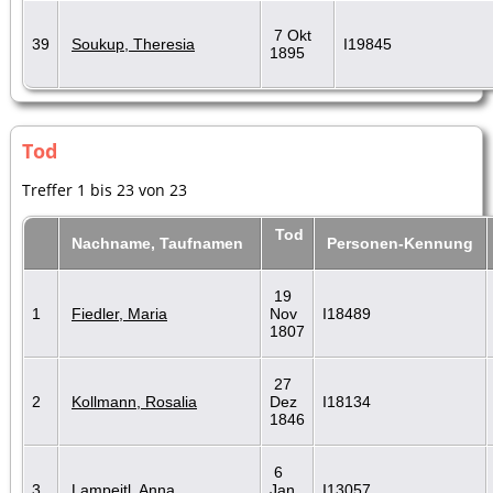
7 Okt
39
Soukup, Theresia
I19845
1895
Tod
Treffer 1 bis 23 von 23
Tod
Nachname, Taufnamen
Personen-Kennung
19
1
Fiedler, Maria
Nov
I18489
1807
27
2
Kollmann, Rosalia
Dez
I18134
1846
6
3
Lampeitl, Anna
Jan
I13057