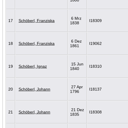
6 Mrz
17
Schöberl, Franziska
I18309
1838
6 Dez
18
Schöberl, Franziska
I19062
1861
15 Jun
19
Schöberl, Ignaz
I18310
1840
27 Apr
20
Schöberl, Johann
I18137
1796
21 Dez
21
Schöberl, Johann
I18308
1835