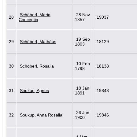
Schöberl, Maria
28 Nov
28
I19037
Conceptia
1857
19 Sep
29
Schöberl, Mathäus
I18129
1803
10 Feb
30
Schöberl, Rosalia
I18138
1798
18 Jan
31
Soukup, Agnes
I19843
1891
26 Jun
32
Soukup, Anna Rosalia
I19846
1900
1 Mrz