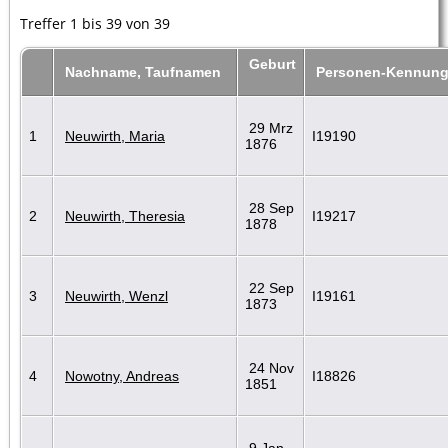
Treffer 1 bis 39 von 39
Geburt
Nachname, Taufnamen
Personen-Kennun
29 Mrz
1
Neuwirth, Maria
I19190
1876
28 Sep
2
Neuwirth, Theresia
I19217
1878
22 Sep
3
Neuwirth, Wenzl
I19161
1873
24 Nov
4
Nowotny, Andreas
I18826
1851
9 Jan