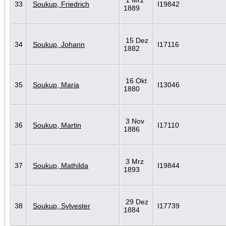
33
Soukup, Friedrich
I19842
1889
15 Dez
34
Soukup, Johann
I17116
1882
16 Okt
35
Soukup, Maria
I13046
1880
3 Nov
36
Soukup, Martin
I17110
1886
3 Mrz
37
Soukup, Mathilda
I19844
1893
29 Dez
38
Soukup, Sylvester
I17739
1884