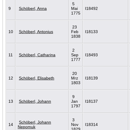
5
9
Schöberl, Anna
Mai
I18492
1775
23
10
Schöberl, Antonius
Feb
I18133
1838
2
11
Schöberl, Catharina
Sep
I18493
1777
20
12
Schöberl, Elisabeth
Mrz
I18139
1803
9
13
Schöberl, Johann
Jan
I18137
1797
3
Schöberl, Johann
14
Nov
I18314
Nepomuk
1829