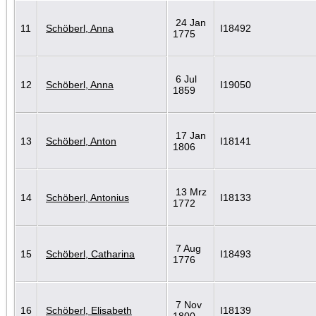
24 Jan
11
Schöberl, Anna
I18492
1775
6 Jul
12
Schöberl, Anna
I19050
1859
17 Jan
13
Schöberl, Anton
I18141
1806
13 Mrz
14
Schöberl, Antonius
I18133
1772
7 Aug
15
Schöberl, Catharina
I18493
1776
7 Nov
16
Schöberl, Elisabeth
I18139
1800