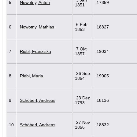
5
Nowotny, Anton
I17359
1851
6 Feb
6
Nowotny, Mathias
I18827
1853
7 Okt
7
Riebl, Franziska
I19034
1857
26 Sep
8
Riebl, Maria
I19005
1854
23 Dez
9
Schöberl, Andreas
I18136
1793
27 Nov
10
Schöberl, Andreas
I18832
1856