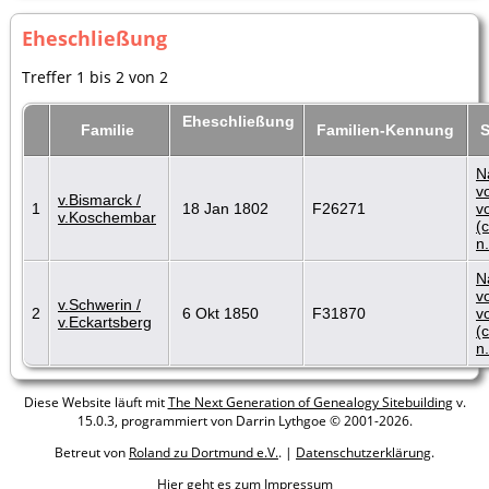
Eheschließung
Treffer 1 bis 2 von 2
Eheschließung
Familie
Familien-Kennung
N
v
v.Bismarck /
1
18 Jan 1802
F26271
v
v.Koschembar
(
n.
N
v
v.Schwerin /
2
6 Okt 1850
F31870
v
v.Eckartsberg
(
n.
Diese Website läuft mit
The Next Generation of Genealogy Sitebuilding
v.
15.0.3, programmiert von Darrin Lythgoe © 2001-2026.
Betreut von
Roland zu Dortmund e.V.
. |
Datenschutzerklärung
.
Hier geht es zum Impressum