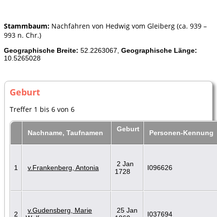
Stammbaum:
Nachfahren von Hedwig vom Gleiberg (ca. 939 –
993 n. Chr.)
Geographische Breite:
52.2263067,
Geographische Länge:
10.5265028
Geburt
Treffer 1 bis 6 von 6
Geburt
Nachname, Taufnamen
Personen-Kennung
2 Jan
1
v.Frankenberg, Antonia
I096626
1728
v.Gudensberg, Marie
25 Jan
2
I037694