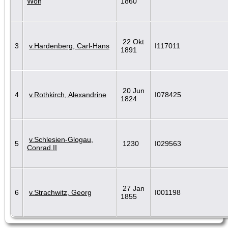
Wolf
1860
22 Okt
3
v.Hardenberg, Carl-Hans
I117011
1891
20 Jun
4
v.Rothkirch, Alexandrine
I078425
1824
v.Schlesien-Glogau,
5
1230
I029563
Conrad.II
27 Jan
6
v.Strachwitz, Georg
I001198
1855