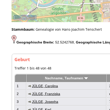
500 m
Stammbaum:
Genealogie von Hans-Joachim Tenschert
Geographische Breite:
52.5242768,
Geographische Län
Geburt
Treffer 1 bis 48 von 48
Nachname, Taufnamen
1
JÜLGE, Carolina
2
JÜLGE, Franziska
3
JÜLGE, Josepha
7
4
JÜLGE, Karl