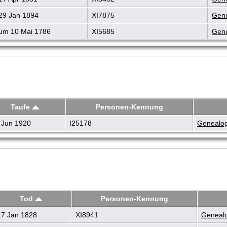
29 Jan 1894
XI7875
Gene
um 10 Mai 1786
XI5685
Gene
Taufe
Personen-Kennung
 Jun 1920
I25178
Genealog
Tod
Personen-Kennung
7 Jan 1828
XI8941
Genealo