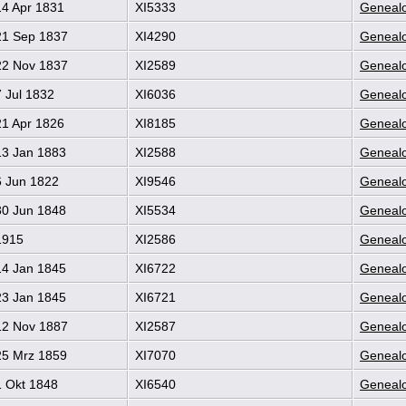
4 Apr 1831
XI5333
Genealo
1 Sep 1837
XI4290
Genealo
2 Nov 1837
XI2589
Genealo
 Jul 1832
XI6036
Genealo
1 Apr 1826
XI8185
Genealo
3 Jan 1883
XI2588
Genealo
 Jun 1822
XI9546
Genealo
0 Jun 1848
XI5534
Genealo
915
XI2586
Genealo
4 Jan 1845
XI6722
Genealo
3 Jan 1845
XI6721
Genealo
2 Nov 1887
XI2587
Genealo
5 Mrz 1859
XI7070
Genealo
 Okt 1848
XI6540
Genealo