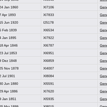
24 Jan 1860
XI7106
Gene
7 Apr 1893
XI7833
Gene
15 Jun 1920
I25178
Gene
6 Feb 1839
XI6534
Gene
4 Jan 1895
XI7922
Gene
18 Apr 1846
XI6787
Gene
23 Jul 1853
XI6951
Gene
9 Dez 1848
XI6859
Gene
25 Nov 1878
XI4007
Gene
 Jul 1901
XI8084
Gene
30 Jun 1880
XI5591
Gene
29 Apr 1886
XI7620
Gene
9 Jan 1851
XI5935
Gene
25 Mrz 1899
XI8015
Gene