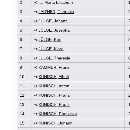
2
..., Maria Elisabeth
1
3
JAITNER, Theresia
2
4
JÜLGE, Johann
2
5
JÜLGE, Josepha
7
6
JÜLGE, Karl
2
7
JÜLGE, Klara
1
8
JÜLGE, Theresia
6
9
KAMMER, Franz
3
10
KUNISCH, Albert
1
11
KUNISCH, Anton
1
12
KUNISCH, Franz
2
13
KUNISCH, Franz
1
14
KUNISCH, Franziska
2
15
KUNISCH, Johann
1