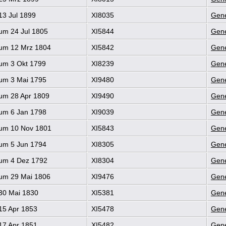
13 Jul 1899
XI8035
Gene
um 24 Jul 1805
XI5844
Gene
um 12 Mrz 1804
XI5842
Gene
um 3 Okt 1799
XI8239
Gene
um 3 Mai 1795
XI9480
Gene
um 28 Apr 1809
XI9490
Gene
um 6 Jan 1798
XI9039
Gene
um 10 Nov 1801
XI5843
Gene
um 5 Jun 1794
XI8305
Gene
um 4 Dez 1792
XI8304
Gene
um 29 Mai 1806
XI9476
Gene
30 Mai 1830
XI5381
Gene
15 Apr 1853
XI5478
Gene
17 Apr 1851
XI5482
Gene