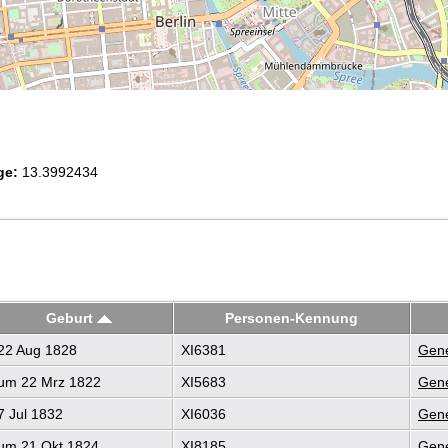
ge:
13.3992434
Geburt
Personen-Kennung
22 Aug 1828
XI6381
Gene
um 22 Mrz 1822
XI5683
Gene
 Jul 1832
XI6036
Gene
um 21 Okt 1824
XI8185
Gene