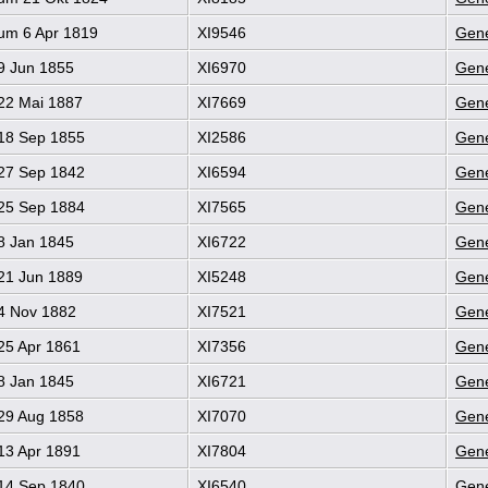
um 6 Apr 1819
XI9546
Gene
9 Jun 1855
XI6970
Gene
22 Mai 1887
XI7669
Gene
18 Sep 1855
XI2586
Gene
27 Sep 1842
XI6594
Gene
25 Sep 1884
XI7565
Gene
8 Jan 1845
XI6722
Gene
21 Jun 1889
XI5248
Gene
4 Nov 1882
XI7521
Gene
25 Apr 1861
XI7356
Gene
8 Jan 1845
XI6721
Gene
29 Aug 1858
XI7070
Gene
13 Apr 1891
XI7804
Gene
14 Sep 1840
XI6540
Gene