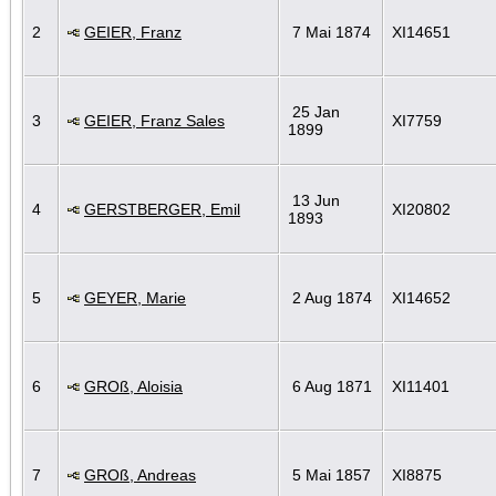
2
GEIER, Franz
7 Mai 1874
XI14651
25 Jan
3
GEIER, Franz Sales
XI7759
1899
13 Jun
4
GERSTBERGER, Emil
XI20802
1893
5
GEYER, Marie
2 Aug 1874
XI14652
6
GROß, Aloisia
6 Aug 1871
XI11401
7
GROß, Andreas
5 Mai 1857
XI8875