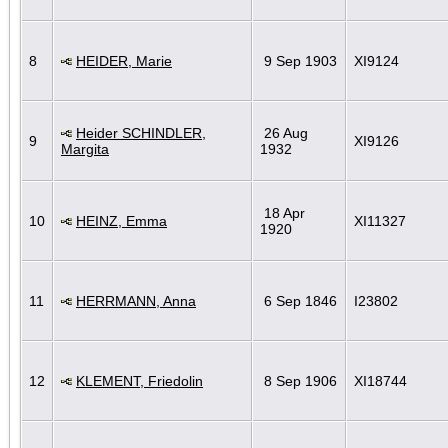
8
HEIDER, Marie
9 Sep 1903
XI9124
Heider SCHINDLER,
26 Aug
9
XI9126
Margita
1932
18 Apr
10
HEINZ, Emma
XI11327
1920
11
HERRMANN, Anna
6 Sep 1846
I23802
12
KLEMENT, Friedolin
8 Sep 1906
XI18744