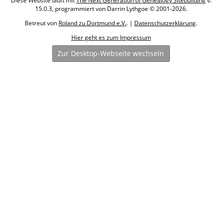
Diese Website läuft mit
The Next Generation of Genealogy Sitebuilding
v.
15.0.3, programmiert von Darrin Lythgoe © 2001-2026.
Betreut von
Roland zu Dortmund e.V.
. |
Datenschutzerklärung
.
Hier geht es zum Impressum
Zur Desktop-Webseite wechseln