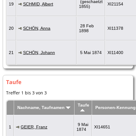
(geschaetzt
19
SCHMID, Albert
XI21154
1855)
28 Feb
20
SCHÖN, Anna
XI11378
1898
21
SCHÖN, Johann
5 Mai 1874
XI11400
Taufe
Treffer 1 bis 3 von 3
Taufe
Nachname, Taufnamen
Personen-Kennung
9 Mai
1
GEIER, Franz
XI14651
1874