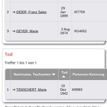
29
2
GEIER, Franz Sales
Jan
XI7759
1899
2 Aug
3
GEYER, Marie
XI14652
1874
Tod
Treffer 1 bis 1 von 1
Tod
Nachname, Taufnamen
Personen-Kennung
10
1
TENSCHERT, Marie
Dez
XI9983
1942