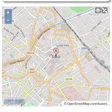
+
–
500 m
©
OpenStreetMap
contributors.