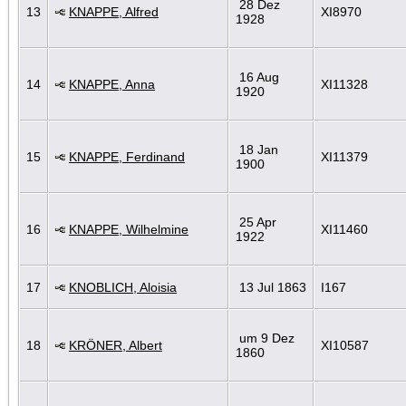
28 Dez
13
KNAPPE, Alfred
XI8970
1928
16 Aug
14
KNAPPE, Anna
XI11328
1920
18 Jan
15
KNAPPE, Ferdinand
XI11379
1900
25 Apr
16
KNAPPE, Wilhelmine
XI11460
1922
17
KNOBLICH, Aloisia
13 Jul 1863
I167
um 9 Dez
18
KRÖNER, Albert
XI10587
1860