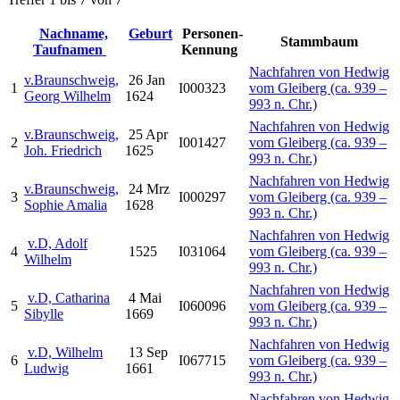
Nachname,
Geburt
Personen-
Stammbaum
Taufnamen
Kennung
Nachfahren von Hedwig
v.Braunschweig,
26 Jan
1
I000323
vom Gleiberg (ca. 939 –
Georg Wilhelm
1624
993 n. Chr.)
Nachfahren von Hedwig
v.Braunschweig,
25 Apr
2
I001427
vom Gleiberg (ca. 939 –
Joh. Friedrich
1625
993 n. Chr.)
Nachfahren von Hedwig
v.Braunschweig,
24 Mrz
3
I000297
vom Gleiberg (ca. 939 –
Sophie Amalia
1628
993 n. Chr.)
Nachfahren von Hedwig
v.D, Adolf
4
1525
I031064
vom Gleiberg (ca. 939 –
Wilhelm
993 n. Chr.)
Nachfahren von Hedwig
v.D, Catharina
4 Mai
5
I060096
vom Gleiberg (ca. 939 –
Sibylle
1669
993 n. Chr.)
Nachfahren von Hedwig
v.D, Wilhelm
13 Sep
6
I067715
vom Gleiberg (ca. 939 –
Ludwig
1661
993 n. Chr.)
Nachfahren von Hedwig