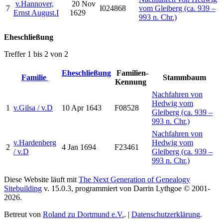
v.Hannover,
20 Nov
7
I024868
vom Gleiberg (ca. 939 –
Ernst August.I
1629
993 n. Chr.)
Eheschließung
Treffer 1 bis 2 von 2
Eheschließung
Familien-
Familie
Stammbaum
Kennung
Nachfahren von
Hedwig vom
1
v.Gilsa / v.D
10 Apr 1643
F08528
Gleiberg (ca. 939 –
993 n. Chr.)
Nachfahren von
v.Hardenberg
Hedwig vom
2
4 Jan 1694
F23461
/ v.D
Gleiberg (ca. 939 –
993 n. Chr.)
Diese Website läuft mit
The Next Generation of Genealogy
Sitebuilding
v. 15.0.3, programmiert von Darrin Lythgoe © 2001-
2026.
Betreut von
Roland zu Dortmund e.V.
. |
Datenschutzerklärung
.