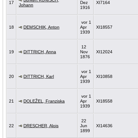
17
Dez
XI7164
Johann
1916
vor 1
18
DEMSCHIK, Anton
Apr
XI18557
1939
12
19
DITTRICH, Anna
Nov
XI12024
1876
vor 1
20
DITTRICH, Karl
Apr
XI10858
1939
vor 1
21
DOLEŽEL, Franziska
Apr
XI18558
1939
22
22
DRESCHER, Alois
Jun
XI14636
1899