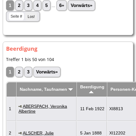
1
2
3
4
5
...
6»
Vorwärts»
Beerdigung
Treffer 1 bis 50 von 104
1
2
3
Vorwärts»
Beerdigung
Nachname, Taufnamen
Personen-K
ABERSPACH, Veronika
1
11 Feb 1922
XI8813
Albertine
2
ALSCHER, Julie
5 Jan 1888
XI12202