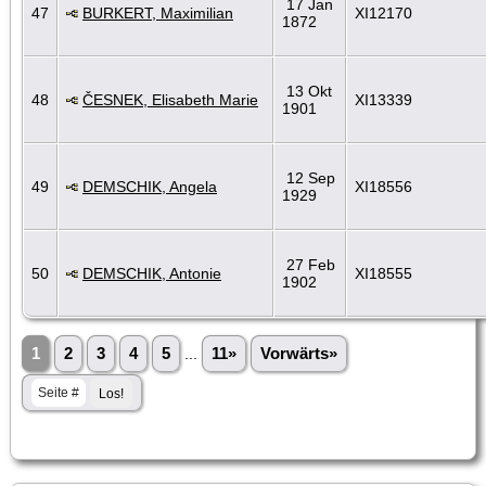
17 Jan
47
BURKERT, Maximilian
XI12170
1872
13 Okt
48
ČESNEK, Elisabeth Marie
XI13339
1901
12 Sep
49
DEMSCHIK, Angela
XI18556
1929
27 Feb
50
DEMSCHIK, Antonie
XI18555
1902
1
2
3
4
5
...
11»
Vorwärts»