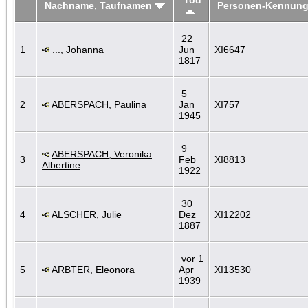
Nachname, Taufnamen
Personen-Kennun
22
1
..., Johanna
Jun
XI6647
1817
5
2
ABERSPACH, Paulina
Jan
XI757
1945
9
ABERSPACH, Veronika
3
Feb
XI8813
Albertine
1922
30
4
ALSCHER, Julie
Dez
XI12202
1887
vor 1
5
ARBTER, Eleonora
Apr
XI13530
1939