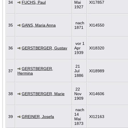
34
FUCHS, Paul
Mai
XI17857
1927
nach
35
GANS, Maria Anna
XI14550
1871
vor 1
36
GERSTBERGER, Gustav
Apr
XI18320
1939
21
GERSTBERGER,
37
Jul
XI18989
Hermina
1886
22
38
GERSTBERGER, Marie
Nov
XI14606
1909
nach
14
39
GREINER, Josefa
XI12163
Mai
1873