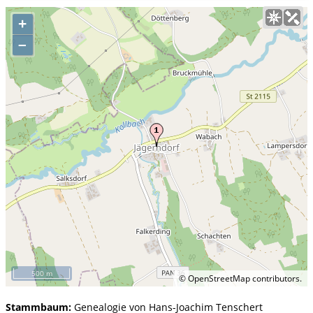
+
–
500 m
©
OpenStreetMap
contributors.
Stammbaum:
Genealogie von Hans-Joachim Tenschert