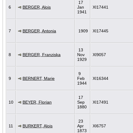
17
6
BERGER, Alois
Jan
XI17441
1941
7
BERGER, Antonia
1909
XI17445
13
8
BERGER, Franziska
Nov
XI9057
1929
9
9
BERNERT, Marie
Feb
XI16344
1944
17
10
BEYER, Florian
Sep
XI17491
1880
23
11
BURKERT, Alois
Apr
XI6757
1873