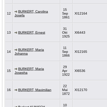
15
BURKERT, Carolina
12
Sep
XI12164
Josefa
1861
31
13
BURKERT, Ernest
Okt
XI6443
1925
11
BURKERT, Maria
14
Sep
XI12165
Johanna
1866
29
BURKERT, Maria
15
Apr
XI6536
Josepha
1922
22
16
BURKERT, Maximilian
Mai
XI12170
1872
10
Burkert KUNISCH,