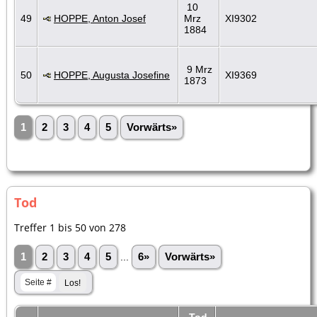
10
49
HOPPE, Anton Josef
Mrz
XI9302
1884
9 Mrz
50
HOPPE, Augusta Josefine
XI9369
1873
1
2
3
4
5
Vorwärts»
Tod
Treffer 1 bis 50 von 278
1
2
3
4
5
...
6»
Vorwärts»
Tod