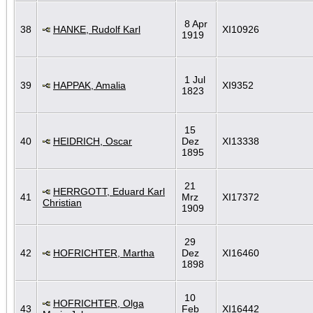
8 Apr
38
HANKE, Rudolf Karl
XI10926
1919
1 Jul
39
HAPPAK, Amalia
XI9352
1823
15
40
HEIDRICH, Oscar
Dez
XI13338
1895
21
HERRGOTT, Eduard Karl
41
Mrz
XI17372
Christian
1909
29
42
HOFRICHTER, Martha
Dez
XI16460
1898
10
HOFRICHTER, Olga
43
Feb
XI16442