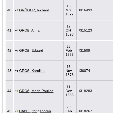
15
40
GRÖGER, Richard
Mrz
XI16493
1927
17
41
GROß, Anna
Okt
XI15123
1893
25
42
GROß, Eduard
Feb
XI1509
1883
16
43
GROß, Karolina
Nov
XI6074
1876
11
44
GROß, Maria Paulina
Dez
XI18283
1885
20
45
HABEL, tot geboren
Feb
XI18267