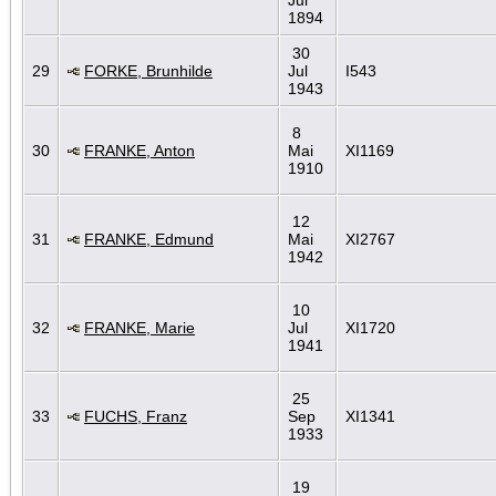
1894
30
29
FORKE, Brunhilde
Jul
I543
1943
8
30
FRANKE, Anton
Mai
XI1169
1910
12
31
FRANKE, Edmund
Mai
XI2767
1942
10
32
FRANKE, Marie
Jul
XI1720
1941
25
33
FUCHS, Franz
Sep
XI1341
1933
19