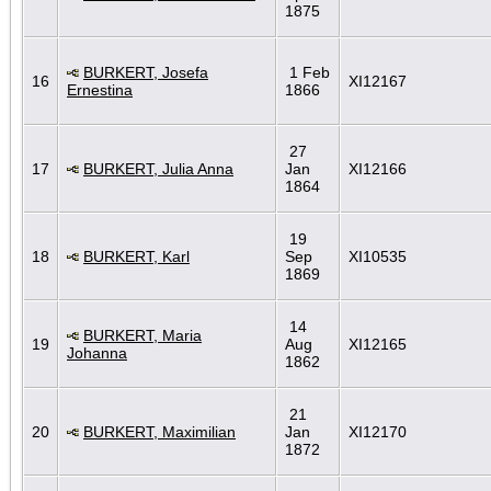
1875
BURKERT, Josefa
1 Feb
16
XI12167
Ernestina
1866
27
17
BURKERT, Julia Anna
Jan
XI12166
1864
19
18
BURKERT, Karl
Sep
XI10535
1869
14
BURKERT, Maria
19
Aug
XI12165
Johanna
1862
21
20
BURKERT, Maximilian
Jan
XI12170
1872