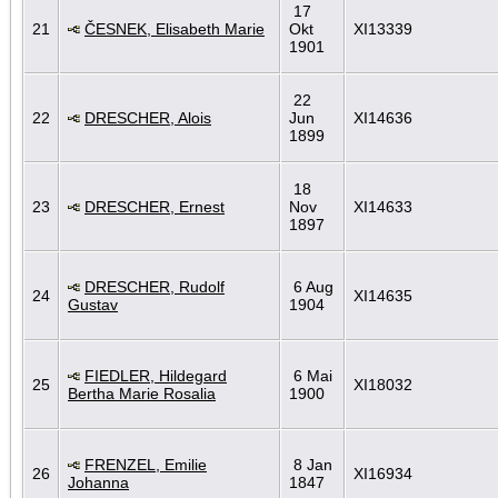
17
21
ČESNEK, Elisabeth Marie
Okt
XI13339
1901
22
22
DRESCHER, Alois
Jun
XI14636
1899
18
23
DRESCHER, Ernest
Nov
XI14633
1897
DRESCHER, Rudolf
6 Aug
24
XI14635
Gustav
1904
FIEDLER, Hildegard
6 Mai
25
XI18032
Bertha Marie Rosalia
1900
FRENZEL, Emilie
8 Jan
26
XI16934
Johanna
1847