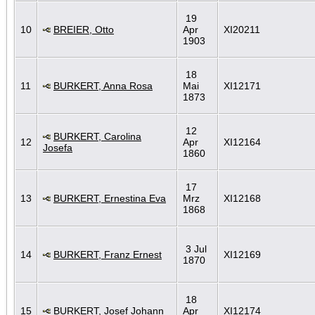
19
10
BREIER, Otto
Apr
XI20211
1903
18
11
BURKERT, Anna Rosa
Mai
XI12171
1873
12
BURKERT, Carolina
12
Apr
XI12164
Josefa
1860
17
13
BURKERT, Ernestina Eva
Mrz
XI12168
1868
3 Jul
14
BURKERT, Franz Ernest
XI12169
1870
18
15
BURKERT, Josef Johann
Apr
XI12174