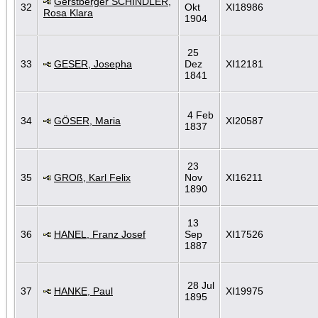
Gerstberger SCHINDLER,
32
Okt
XI18986
Rosa Klara
1904
25
33
GESER, Josepha
Dez
XI12181
1841
4 Feb
34
GÖSER, Maria
XI20587
1837
23
35
GROß, Karl Felix
Nov
XI16211
1890
13
36
HANEL, Franz Josef
Sep
XI17526
1887
28 Jul
37
HANKE, Paul
XI19975
1895