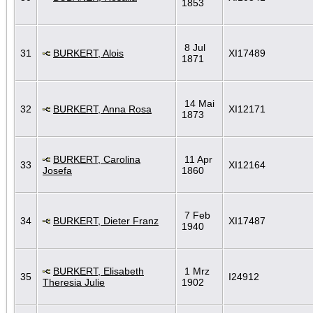
1853
8 Jul
31
BURKERT, Alois
XI17489
1871
14 Mai
32
BURKERT, Anna Rosa
XI12171
1873
BURKERT, Carolina
11 Apr
33
XI12164
Josefa
1860
7 Feb
34
BURKERT, Dieter Franz
XI17487
1940
BURKERT, Elisabeth
1 Mrz
35
I24912
Theresia Julie
1902