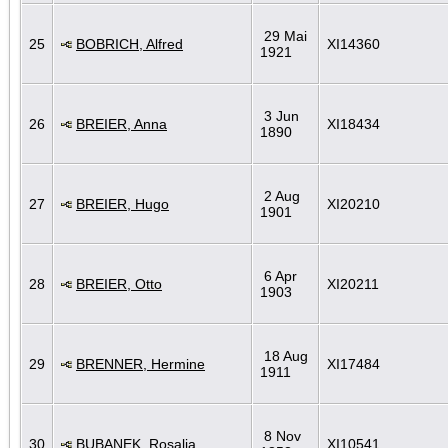
29 Mai
25
BOBRICH, Alfred
XI14360
1921
3 Jun
26
BREIER, Anna
XI18434
1890
2 Aug
27
BREIER, Hugo
XI20210
1901
6 Apr
28
BREIER, Otto
XI20211
1903
18 Aug
29
BRENNER, Hermine
XI17484
1911
8 Nov
30
BUBANEK, Rosalia
XI10541