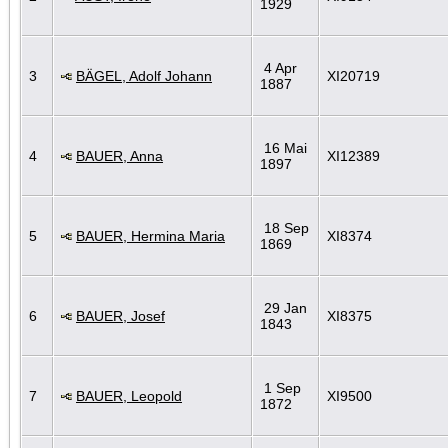
1929
4 Apr
3
BÄGEL, Adolf Johann
XI20719
1887
16 Mai
4
BAUER, Anna
XI12389
1897
18 Sep
5
BAUER, Hermina Maria
XI8374
1869
29 Jan
6
BAUER, Josef
XI8375
1843
1 Sep
7
BAUER, Leopold
XI9500
1872