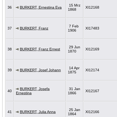
15 Mrz
36
BURKERT, Ernestina Eva
XI12168
1868
7 Feb
37
BURKERT, Franz
XI17483
1906
29 Jun
38
BURKERT, Franz Ernest
XI12169
1870
14 Apr
39
BURKERT, Josef Johann
XI12174
1875
BURKERT, Josefa
31 Jan
40
XI12167
Ernestina
1866
25 Jan
41
BURKERT, Julia Anna
XI12166
1864