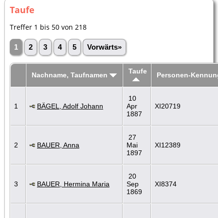
Taufe
Treffer 1 bis 50 von 218
1
2
3
4
5
Vorwärts»
Taufe
Nachname, Taufnamen
Personen-Kennun
10
1
BÄGEL, Adolf Johann
Apr
XI20719
1887
27
2
BAUER, Anna
Mai
XI12389
1897
20
3
BAUER, Hermina Maria
Sep
XI8374
1869