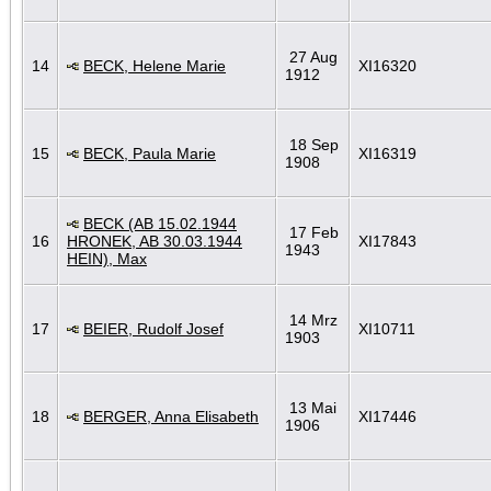
27 Aug
14
BECK, Helene Marie
XI16320
1912
18 Sep
15
BECK, Paula Marie
XI16319
1908
BECK (AB 15.02.1944
17 Feb
16
HRONEK, AB 30.03.1944
XI17843
1943
HEIN), Max
14 Mrz
17
BEIER, Rudolf Josef
XI10711
1903
13 Mai
18
BERGER, Anna Elisabeth
XI17446
1906