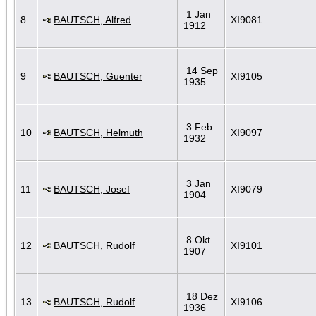
1 Jan
8
BAUTSCH, Alfred
XI9081
1912
14 Sep
9
BAUTSCH, Guenter
XI9105
1935
3 Feb
10
BAUTSCH, Helmuth
XI9097
1932
3 Jan
11
BAUTSCH, Josef
XI9079
1904
8 Okt
12
BAUTSCH, Rudolf
XI9101
1907
18 Dez
13
BAUTSCH, Rudolf
XI9106
1936