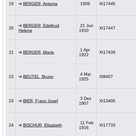
19
BERGER, Antonia
1909
XI17445
BERGER, Edeltrud
21 Jun
20
XI17447
Helene
1910
1 Apr
21
BERGER, Marie
XI17439
1922
4 Mai
22
BEUTEL, Bruno
XI8407
1925
3 Dez
23
BIER, Franz Josef
XI13405
1907
11 Feb
24
BISCHUR, Elisabeth
XI17733
1916