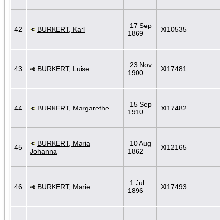
17 Sep
42
BURKERT, Karl
XI10535
1869
23 Nov
43
BURKERT, Luise
XI17481
1900
15 Sep
44
BURKERT, Margarethe
XI17482
1910
BURKERT, Maria
10 Aug
45
XI12165
Johanna
1862
1 Jul
46
BURKERT, Marie
XI17493
1896