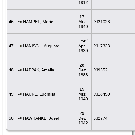
1912
17
46
HAMPEL, Marie
Mrz
XI21026
1940
vor 1
47
HANISCH, Auguste
Apr
XI17323
1939
28
48
HAPPAK, Amalia
Dez
XI9352
1888
15
49
HAUKE, Ludmilla
Mrz
XI18459
1940
29
50
HAWRANKE, Josef
Dez
XI2774
1942