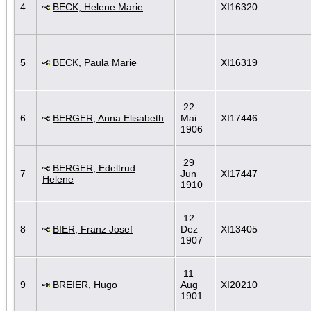
4
BECK, Helene Marie
XI16320
5
BECK, Paula Marie
XI16319
22
6
BERGER, Anna Elisabeth
Mai
XI17446
1906
29
BERGER, Edeltrud
7
Jun
XI17447
Helene
1910
12
8
BIER, Franz Josef
Dez
XI13405
1907
11
9
BREIER, Hugo
Aug
XI20210
1901