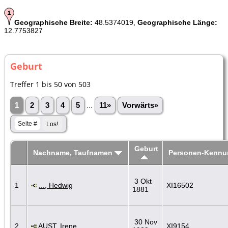
Geographische Breite:
48.5374019,
Geographische Länge:
12.7753827
Geburt
Treffer 1 bis 50 von 503
1
2
3
4
5
...
11»
Vorwärts»
Geburt
Nachname, Taufnamen
Personen-Kennu
3 Okt
1
..., Hedwig
XI16502
1881
30 Nov
2
AUST, Irene
XI9154