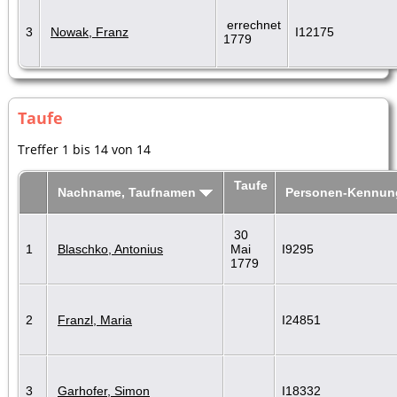
errechnet
3
Nowak, Franz
I12175
1779
Taufe
Treffer 1 bis 14 von 14
Taufe
Nachname, Taufnamen
Personen-Kennun
30
1
Blaschko, Antonius
Mai
I9295
1779
2
Franzl, Maria
I24851
3
Garhofer, Simon
I18332