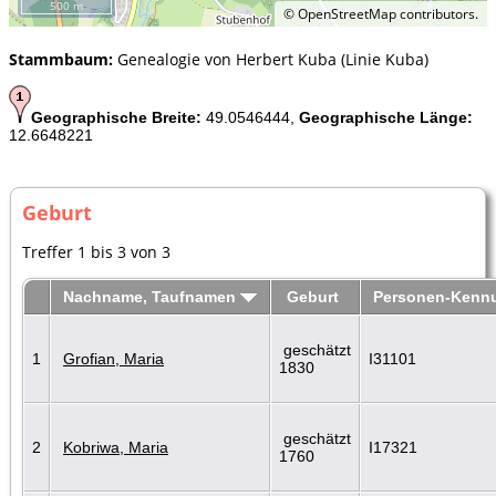
500 m
©
OpenStreetMap
contributors.
Stammbaum:
Genealogie von Herbert Kuba (Linie Kuba)
Geographische Breite:
49.0546444,
Geographische Länge:
12.6648221
Geburt
Treffer 1 bis 3 von 3
Nachname, Taufnamen
Geburt
Personen-Kenn
geschätzt
1
Grofian, Maria
I31101
1830
geschätzt
2
Kobriwa, Maria
I17321
1760