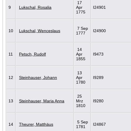
17
9
Lukschal, Rosalia
Apr
I24901
1775
7 Sep
10
Lukschal, Wenceslaus
I24900
1777
14
11
Petsch, Rudolf
Apr
I9473
1855
13
12
Steinhauser, Johann
Apr
I9289
1780
25
13
Steinhauser, Maria Anna
Mrz
I9280
1810
5 Sep
14
Theurer, Matthäus
I24867
1781