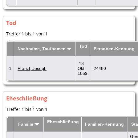
Tod
Treffer 1 bis 1 von 1
Tod
Nachname, Taufnamen
Personen-Kennung
13
1
Franzl, Joseph
Okt
I24480
1859
Eheschließung
Treffer 1 bis 1 von 1
Eheschließung
Familie
Familien-Kennung
St
Gen