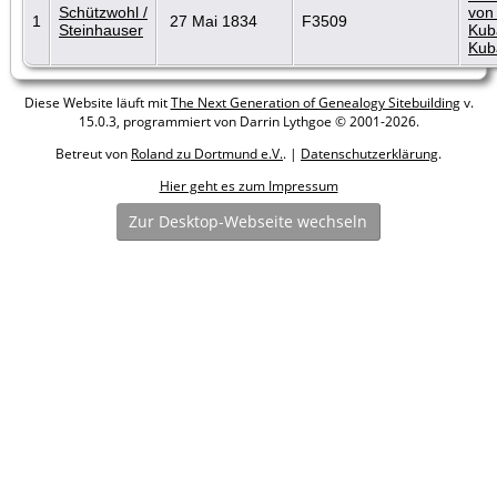
Schützwohl /
von
1
27 Mai 1834
F3509
Steinhauser
Kub
Kub
Diese Website läuft mit
The Next Generation of Genealogy Sitebuilding
v.
15.0.3, programmiert von Darrin Lythgoe © 2001-2026.
Betreut von
Roland zu Dortmund e.V.
. |
Datenschutzerklärung
.
Hier geht es zum Impressum
Zur Desktop-Webseite wechseln