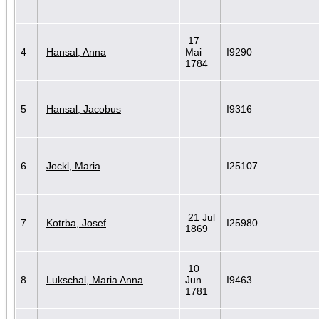
17
4
Hansal, Anna
Mai
I9290
1784
5
Hansal, Jacobus
I9316
6
Jockl, Maria
I25107
21 Jul
7
Kotrba, Josef
I25980
1869
10
8
Lukschal, Maria Anna
Jun
I9463
1781