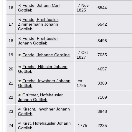
Fende, Johann Carl
7 Nov
16
I6544
Gottlieb
1825
Fende, Freihäusler,
17
Zimmermann Johann
I6542
Gottlieb
Fende, Freihäusler
18
I3495
Johann Gottlieb
7 Okt
19
Fende, Johanne Caroline
I7035
1827
Freche, Häusler Johann
20
I4657
Gottlieb
Freche, Inwohner Johann
ca.
21
I3369
Gottlieb
1785
Grüttner, Hofehäusler
22
I7109
Johann Gottlieb
Kirscht, Inwohner Johann
23
I3848
Gottlieb
Kirst, Hofehäusler Johann
24
1775
I2235
Gottlieb