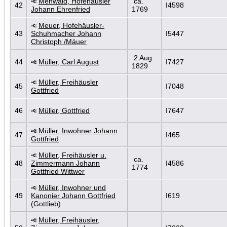
Mehwald, Hofehäusler
ca.
42
I4598
Johann Ehrenfried
1769
Meuer, Hofehäusler-
43
Schuhmacher Johann
I5447
Christoph /Mäuer
2 Aug
44
Müller, Carl August
I7427
1829
Müller, Freihäusler
45
I7048
Gottfried
46
Müller, Gottfried
I7647
Müller, Inwohner Johann
47
I465
Gottfried
Müller, Freihäusler u.
ca.
48
Zimmermann Johann
I4586
1774
Gottfried Wittwer
Müller, Inwohner und
49
Kanonier Johann Gottfried
I619
(Gottlieb)
Müller, Freihäusler,