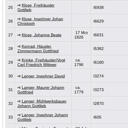
Klose, Freihäusler
25
I6938
Gottlieb
Klose, Inwohner Johan
26
I6629
Christoph
17 Mrz
27
Klose, Johanne Beate
I6631
1826
Konrad, Häusler,
28
I5382
Zimmermann Gottfried
Krinke, Freihäusler/Vogt
ca.
29
I6180
Carl Friedrich Wittwer
1796
30
Langer, Inwohner David
I3274
Langer, Maurer Johann
ca.
31
I3273
Gottfried
1779
Langer, Mühlwerksbauer
32
I2870
Johann Gottlieb
Langer, Inwohner Johann
33
I605
Gottlieb