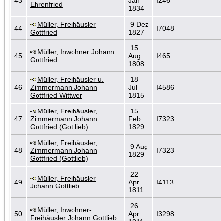
43
Jan
I246
Ehrenfried
1834
Müller, Freihäusler
9 Dez
44
I7048
Gottfried
1827
15
Müller, Inwohner Johann
45
Aug
I465
Gottfried
1808
Müller, Freihäusler u.
18
46
Zimmermann Johann
Jul
I4586
Gottfried Wittwer
1815
Müller, Freihäusler,
15
47
Zimmermann Johann
Feb
I7323
Gottfried (Gottlieb)
1829
Müller, Freihäusler,
9 Aug
48
Zimmermann Johann
I7323
1829
Gottfried (Gottlieb)
22
Müller, Freihäusler
49
Apr
I4113
Johann Gottlieb
1811
26
Müller, Inwohner-
50
Apr
I3298
Freihäusler Johann Gottlieb