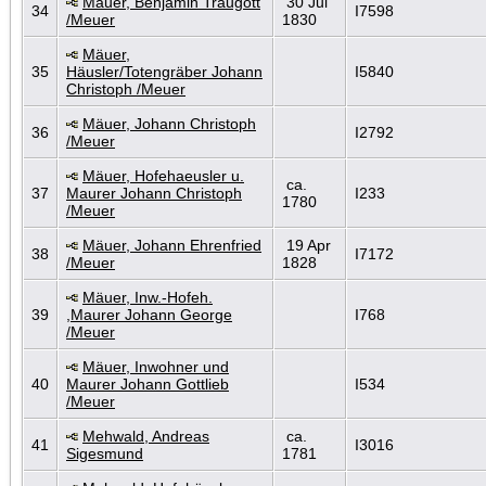
Mäuer, Benjamin Traugott
30 Jul
34
I7598
/Meuer
1830
Mäuer,
35
Häusler/Totengräber Johann
I5840
Christoph /Meuer
Mäuer, Johann Christoph
36
I2792
/Meuer
Mäuer, Hofehaeusler u.
ca.
37
Maurer Johann Christoph
I233
1780
/Meuer
Mäuer, Johann Ehrenfried
19 Apr
38
I7172
/Meuer
1828
Mäuer, Inw.-Hofeh.
39
,Maurer Johann George
I768
/Meuer
Mäuer, Inwohner und
40
Maurer Johann Gottlieb
I534
/Meuer
Mehwald, Andreas
ca.
41
I3016
Sigesmund
1781