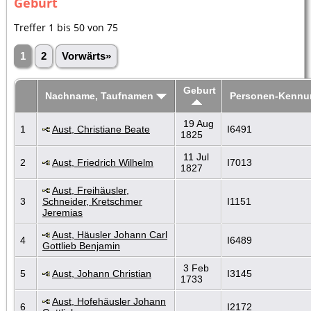
Geburt
Treffer 1 bis 50 von 75
1
2
Vorwärts»
Geburt
Nachname, Taufnamen
Personen-Kennu
19 Aug
1
Aust, Christiane Beate
I6491
1825
11 Jul
2
Aust, Friedrich Wilhelm
I7013
1827
Aust, Freihäusler,
3
Schneider, Kretschmer
I1151
Jeremias
Aust, Häusler Johann Carl
4
I6489
Gottlieb Benjamin
3 Feb
5
Aust, Johann Christian
I3145
1733
Aust, Hofehäusler Johann
6
I2172