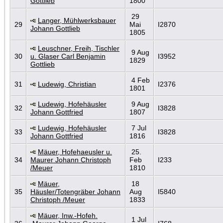
Gottlieb
1800
29
Langer, Mühlwerksbauer
29
Mai
I2870
Johann Gottlieb
1805
Leuschner, Freih, Tischler
9 Aug
30
u. Glaser Carl Benjamin
I3952
1829
Gottlieb
4 Feb
31
Ludewig, Christian
I2376
1801
Ludewig, Hofehäusler
9 Aug
32
I3828
Johann Gottfried
1807
Ludewig, Hofehäusler
7 Jul
33
I3828
Johann Gottfried
1816
Mäuer, Hofehaeusler u.
25.
34
Maurer Johann Christoph
Feb
I233
/Meuer
1810
Mäuer,
18
35
Häusler/Totengräber Johann
Aug
I5840
Christoph /Meuer
1833
Mäuer, Inw.-Hofeh.
1 Jul