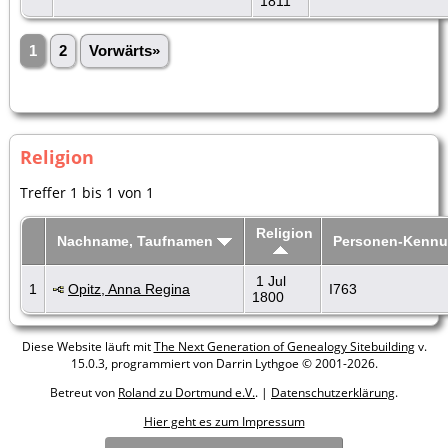
1811
1
2
Vorwärts»
Religion
Treffer 1 bis 1 von 1
Religion
Nachname, Taufnamen
Personen-Kenn
1 Jul
1
Opitz, Anna Regina
I763
1800
Diese Website läuft mit
The Next Generation of Genealogy Sitebuilding
v.
15.0.3, programmiert von Darrin Lythgoe © 2001-2026.
Betreut von
Roland zu Dortmund e.V.
. |
Datenschutzerklärung
.
Hier geht es zum Impressum