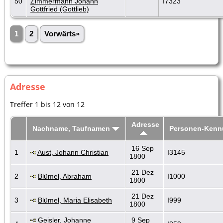
50
Zimmermann Johann
I7323
Gottfried (Gottlieb)
1
2
Vorwärts»
Adresse
Treffer 1 bis 12 von 12
Adresse
Nachname, Taufnamen
Personen-Ken
16 Sep
1
Aust, Johann Christian
I3145
1800
21 Dez
2
Blümel, Abraham
I1000
1800
21 Dez
3
Blümel, Maria Elisabeth
I999
1800
Geisler, Johanne
9 Sep