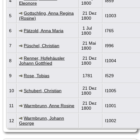
4
I859
Eleonore
1800
Gottschling, Anna Regina
21 Dez
5
I1003
(Rosine)
1800
1 Jul
6
Pätzold, Anna Maria
I765
1800
21 Mai
7
Püschel, Christian
I996
1800
Renner, Hofehäusler
21 Dez
8
I1004
Johann Gottfried
1800
9
Rose, Tobias
1781
I529
21 Dez
10
Schubert, Christian
I1005
1800
21 Dez
11
Warmbrunn, Anne Rosine
I1001
1800
Warmbrunn, Johann
12
I1002
George