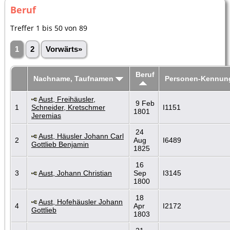
Beruf
Treffer 1 bis 50 von 89
1
2
Vorwärts»
Beruf
Nachname, Taufnamen
Personen-Kennun
Aust, Freihäusler,
9 Feb
1
Schneider, Kretschmer
I1151
1801
Jeremias
24
Aust, Häusler Johann Carl
2
Aug
I6489
Gottlieb Benjamin
1825
16
3
Aust, Johann Christian
Sep
I3145
1800
18
Aust, Hofehäusler Johann
4
Apr
I2172
Gottlieb
1803