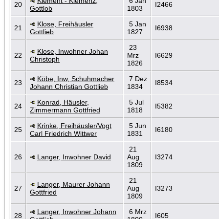
Klement - Klemenz,
6 Jan
20
I2466
Gottlob
1803
Klose, Freihäusler
5 Jan
21
I6938
Gottlieb
1827
23
Klose, Inwohner Johan
22
Mrz
I6629
Christoph
1826
Köbe, Inw, Schuhmacher
7 Dez
23
I8534
Johann Christian Gottlieb
1834
Konrad, Häusler,
5 Jul
24
I5382
Zimmermann Gottfried
1818
Krinke, Freihäusler/Vogt
5 Jun
25
I6180
Carl Friedrich Wittwer
1831
21
26
Langer, Inwohner David
Aug
I3274
1809
21
Langer, Maurer Johann
27
Aug
I3273
Gottfried
1809
Langer, Inwohner Johann
6 Mrz
28
I605