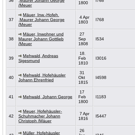
36
,Maurer Johann George
I768
1800
/Meuer
Mäuer, Inw.-Hofeh.
4 Apr
37
,Maurer Johann George
I768
1803
/Meuer
Mäuer, Inwohner und
27
38
Maurer Johann Gottlieb
Sep
I534
/Meuer
1808
18.
Mehwald, Andreas
39
Feb
I3016
Sigesmund
1810
31
Mehwald, Hofehäusler
40
Okt
I4598
Johann Ehrenfried
1815
17
41
Mehwald, Johann George
Feb
I1183
1800
Meuer, Hofehäusler-
7 Apr
42
Schuhmacher Johann
I5447
1816
Christoph /Mäuer
26
Müller, Hofehäusler