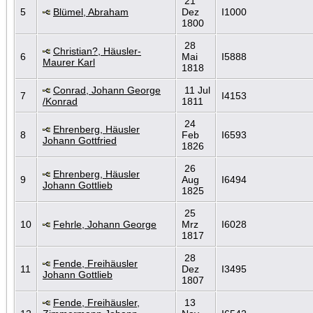
21
5
Blümel, Abraham
Dez
I1000
1800
28
Christian?, Häusler-
6
Mai
I5888
Maurer Karl
1818
Conrad, Johann George
11 Jul
7
I4153
/Konrad
1811
24
Ehrenberg, Häusler
8
Feb
I6593
Johann Gottfried
1826
26
Ehrenberg, Häusler
9
Aug
I6494
Johann Gottlieb
1825
25
10
Fehrle, Johann George
Mrz
I6028
1817
28
Fende, Freihäusler
11
Dez
I3495
Johann Gottlieb
1807
Fende, Freihäusler,
13