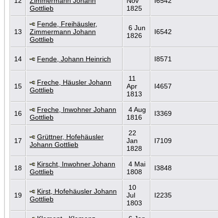
12
Zimmermann Johann
Nov
I6542
Gottlieb
1825
Fende, Freihäusler,
6 Jun
13
Zimmermann Johann
I6542
1826
Gottlieb
14
Fende, Johann Heinrich
I8571
11
Freche, Häusler Johann
15
Apr
I4657
Gottlieb
1813
Freche, Inwohner Johann
4 Aug
16
I3369
Gottlieb
1816
22
Grüttner, Hofehäusler
17
Jan
I7109
Johann Gottlieb
1828
Kirscht, Inwohner Johann
4 Mai
18
I3848
Gottlieb
1808
10
Kirst, Hofehäusler Johann
19
Jul
I2235
Gottlieb
1803