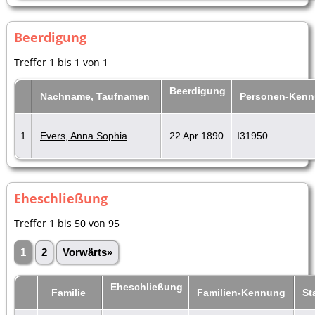
Beerdigung
Treffer 1 bis 1 von 1
Beerdigung
Nachname, Taufnamen
Personen-Ken
1
Evers, Anna Sophia
22 Apr 1890
I31950
Eheschließung
Treffer 1 bis 50 von 95
1
2
Vorwärts»
Eheschließung
Familie
Familien-Kennung
S