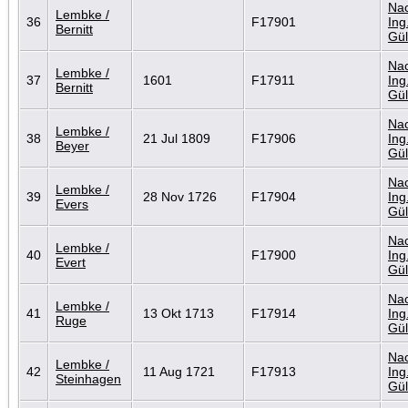
Nac
Lembke /
36
F17901
Ing
Bernitt
Gül
Nac
Lembke /
37
1601
F17911
Ing
Bernitt
Gül
Nac
Lembke /
38
21 Jul 1809
F17906
Ing
Beyer
Gül
Nac
Lembke /
39
28 Nov 1726
F17904
Ing
Evers
Gül
Nac
Lembke /
40
F17900
Ing
Evert
Gül
Nac
Lembke /
41
13 Okt 1713
F17914
Ing
Ruge
Gül
Nac
Lembke /
42
11 Aug 1721
F17913
Ing
Steinhagen
Gül