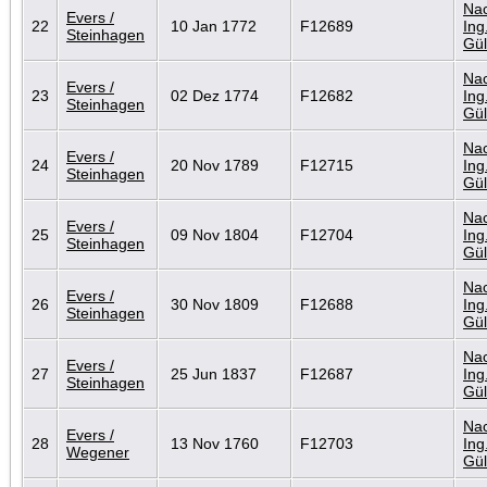
Nac
Evers /
22
10 Jan 1772
F12689
Ing
Steinhagen
Gül
Nac
Evers /
23
02 Dez 1774
F12682
Ing
Steinhagen
Gül
Nac
Evers /
24
20 Nov 1789
F12715
Ing
Steinhagen
Gül
Nac
Evers /
25
09 Nov 1804
F12704
Ing
Steinhagen
Gül
Nac
Evers /
26
30 Nov 1809
F12688
Ing
Steinhagen
Gül
Nac
Evers /
27
25 Jun 1837
F12687
Ing
Steinhagen
Gül
Nac
Evers /
28
13 Nov 1760
F12703
Ing
Wegener
Gül