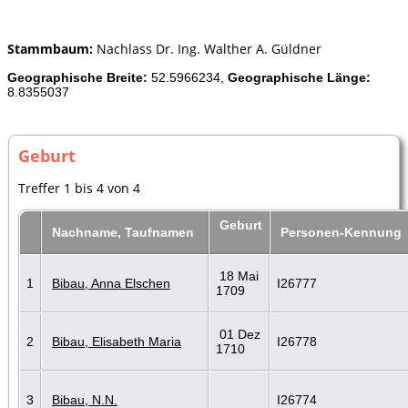
Stammbaum:
Nachlass Dr. Ing. Walther A. Güldner
Geographische Breite:
52.5966234,
Geographische Länge:
8.8355037
Geburt
Treffer 1 bis 4 von 4
Geburt
Nachname, Taufnamen
Personen-Kennung
18 Mai
1
Bibau, Anna Elschen
I26777
1709
01 Dez
2
Bibau, Elisabeth Maria
I26778
1710
3
Bibau, N.N.
I26774