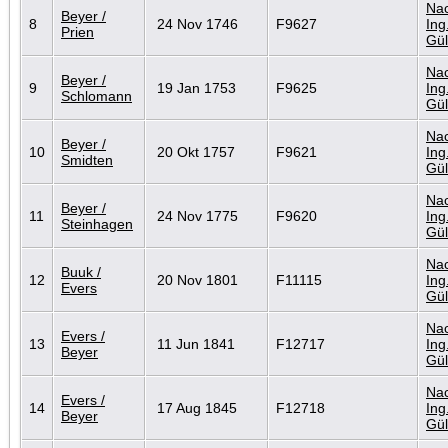
Nac
Beyer /
8
24 Nov 1746
F9627
Ing
Prien
Gül
Nac
Beyer /
9
19 Jan 1753
F9625
Ing
Schlomann
Gül
Nac
Beyer /
10
20 Okt 1757
F9621
Ing
Smidten
Gül
Nac
Beyer /
11
24 Nov 1775
F9620
Ing
Steinhagen
Gül
Nac
Buuk /
12
20 Nov 1801
F11115
Ing
Evers
Gül
Nac
Evers /
13
11 Jun 1841
F12717
Ing
Beyer
Gül
Nac
Evers /
14
17 Aug 1845
F12718
Ing
Beyer
Gül