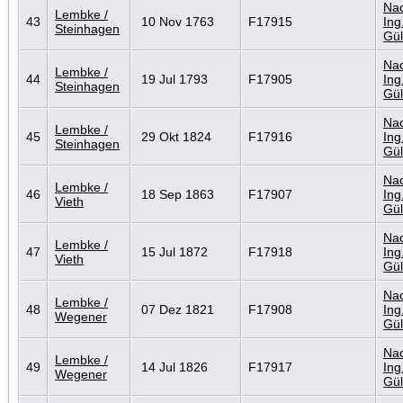
Nac
Lembke /
43
10 Nov 1763
F17915
Ing
Steinhagen
Gül
Nac
Lembke /
44
19 Jul 1793
F17905
Ing
Steinhagen
Gül
Nac
Lembke /
45
29 Okt 1824
F17916
Ing
Steinhagen
Gül
Nac
Lembke /
46
18 Sep 1863
F17907
Ing
Vieth
Gül
Nac
Lembke /
47
15 Jul 1872
F17918
Ing
Vieth
Gül
Nac
Lembke /
48
07 Dez 1821
F17908
Ing
Wegener
Gül
Nac
Lembke /
49
14 Jul 1826
F17917
Ing
Wegener
Gül