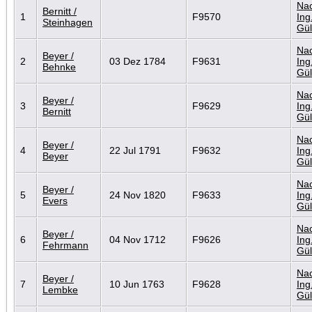
Nac
Bernitt /
1
F9570
Ing
Steinhagen
Gül
Nac
Beyer /
2
03 Dez 1784
F9631
Ing
Behnke
Gül
Nac
Beyer /
3
F9629
Ing
Bernitt
Gül
Nac
Beyer /
4
22 Jul 1791
F9632
Ing
Beyer
Gül
Nac
Beyer /
5
24 Nov 1820
F9633
Ing
Evers
Gül
Nac
Beyer /
6
04 Nov 1712
F9626
Ing
Fehrmann
Gül
Nac
Beyer /
7
10 Jun 1763
F9628
Ing
Lembke
Gül