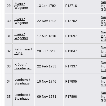
Nac
Evers /
29
13 Jan 1792
F12716
Ing
Wegener
Gül
Nac
Evers /
30
22 Nov 1808
F12702
Ing
Wegener
Gül
Nac
Evers /
31
17 Aug 1810
F12697
Ing
Wegener
Gül
Nac
Fehrmann /
32
20 Jul 1729
F12847
Ing
Ruge
Gül
Nac
Kröger /
33
22 Feb 1733
F17337
Ing
Steinhagen
Gül
Nac
Lembcke /
34
10 Nov 1746
F17895
Ing
Steinhagen
Gül
Nac
Lembcke /
35
09 Nov 1781
F17896
Ing
Steinhagen
Gül