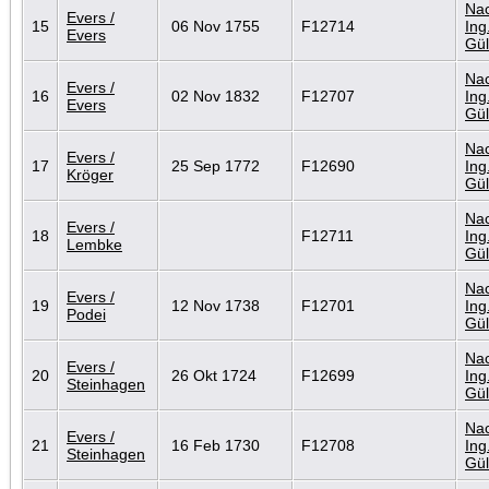
Nac
Evers /
15
06 Nov 1755
F12714
Ing
Evers
Gül
Nac
Evers /
16
02 Nov 1832
F12707
Ing
Evers
Gül
Nac
Evers /
17
25 Sep 1772
F12690
Ing
Kröger
Gül
Nac
Evers /
18
F12711
Ing
Lembke
Gül
Nac
Evers /
19
12 Nov 1738
F12701
Ing
Podei
Gül
Nac
Evers /
20
26 Okt 1724
F12699
Ing
Steinhagen
Gül
Nac
Evers /
21
16 Feb 1730
F12708
Ing
Steinhagen
Gül