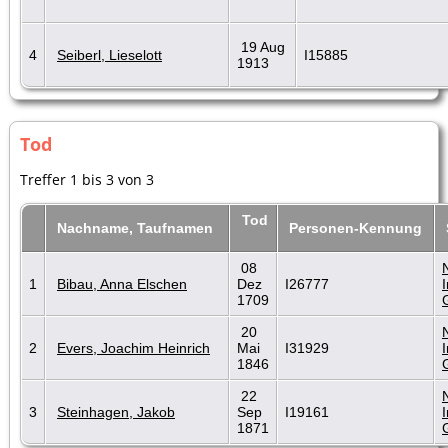
19 Aug
4
Seiberl, Lieselott
I15885
1913
Tod
Treffer 1 bis 3 von 3
Tod
Nachname, Taufnamen
Personen-Kennung
08
1
Bibau, Anna Elschen
Dez
I26777
1709
20
2
Evers, Joachim Heinrich
Mai
I31929
1846
22
3
Steinhagen, Jakob
Sep
I19161
1871