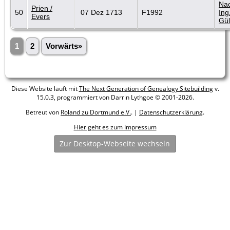
Nac
Prien /
50
07 Dez 1713
F1992
Ing
Evers
Gül
1
2
Vorwärts»
Diese Website läuft mit
The Next Generation of Genealogy Sitebuilding
v.
15.0.3, programmiert von Darrin Lythgoe © 2001-2026.
Betreut von
Roland zu Dortmund e.V.
. |
Datenschutzerklärung
.
Hier geht es zum Impressum
Zur Desktop-Webseite wechseln