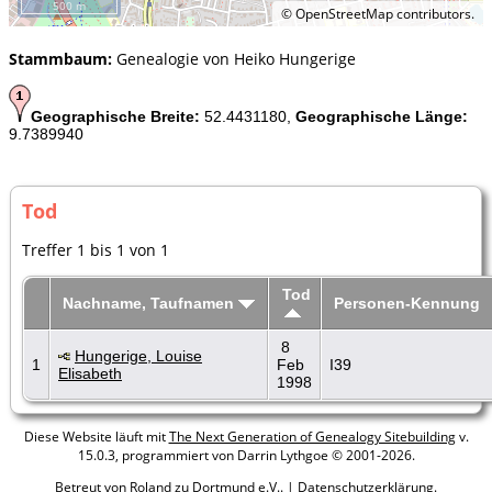
500 m
©
OpenStreetMap
contributors.
Stammbaum:
Genealogie von Heiko Hungerige
Geographische Breite:
52.4431180,
Geographische Länge:
9.7389940
Tod
Treffer 1 bis 1 von 1
Tod
Nachname, Taufnamen
Personen-Kennung
8
Hungerige, Louise
1
Feb
I39
Elisabeth
1998
Diese Website läuft mit
The Next Generation of Genealogy Sitebuilding
v.
15.0.3, programmiert von Darrin Lythgoe © 2001-2026.
Betreut von
Roland zu Dortmund e.V.
. |
Datenschutzerklärung
.