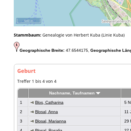
500 m
Stammbaum:
Genealogie von Herbert Kuba (Linie Kuba)
Geographische Breite:
47.6544175,
Geographische Län
Geburt
Treffer 1 bis 4 von 4
Nachname, Taufnamen
1
Blos, Catharina
5 N
2
Blosal, Anna
11 
3
Blosal, Marianna
29 
4
Blosal, Rosalia
27 