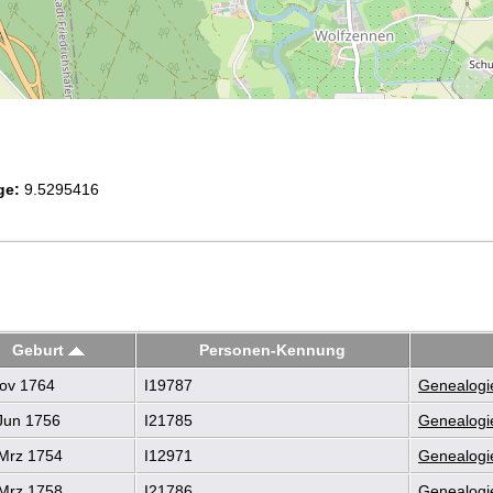
ge:
9.5295416
Geburt
Personen-Kennung
ov 1764
I19787
Genealogie
Jun 1756
I21785
Genealogie
Mrz 1754
I12971
Genealogie
Mrz 1758
I21786
Genealogie