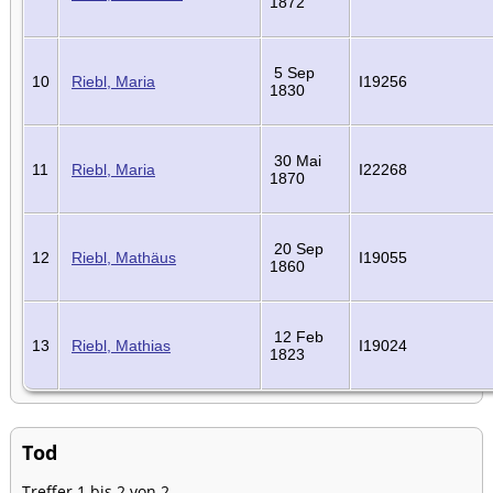
1872
5 Sep
10
Riebl, Maria
I19256
1830
30 Mai
11
Riebl, Maria
I22268
1870
20 Sep
12
Riebl, Mathäus
I19055
1860
12 Feb
13
Riebl, Mathias
I19024
1823
Tod
Treffer 1 bis 2 von 2