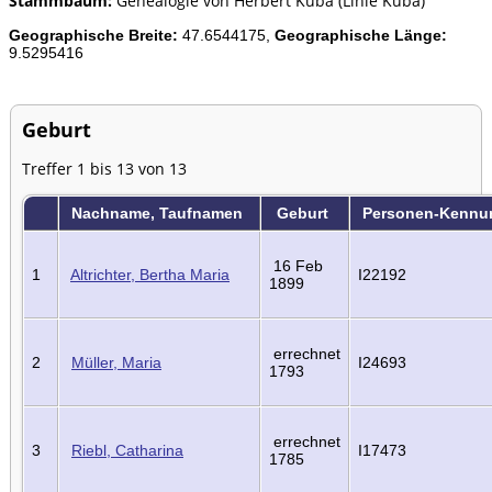
Stammbaum:
Genealogie von Herbert Kuba (Linie Kuba)
Geographische Breite:
47.6544175,
Geographische Länge:
9.5295416
Geburt
Treffer 1 bis 13 von 13
Nachname, Taufnamen
Geburt
Personen-Kennu
16 Feb
1
Altrichter, Bertha Maria
I22192
1899
errechnet
2
Müller, Maria
I24693
1793
errechnet
3
Riebl, Catharina
I17473
1785