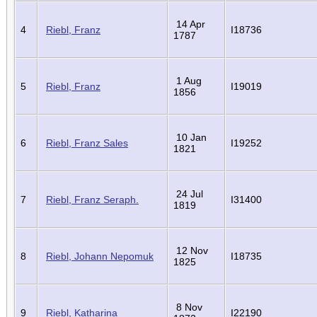
14 Apr
4
Riebl, Franz
I18736
1787
1 Aug
5
Riebl, Franz
I19019
1856
10 Jan
6
Riebl, Franz Sales
I19252
1821
24 Jul
7
Riebl, Franz Seraph.
I31400
1819
12 Nov
8
Riebl, Johann Nepomuk
I18735
1825
8 Nov
9
Riebl, Katharina
I22190