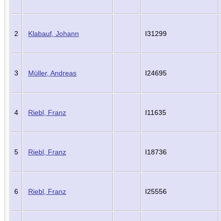
2
Klabauf, Johann
I31299
3
Müller, Andreas
I24695
4
Riebl, Franz
I11635
5
Riebl, Franz
I18736
6
Riebl, Franz
I25556