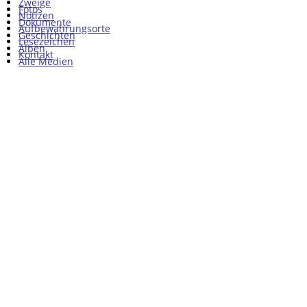
Zweige
Fotos
Notizen
Dokumente
Aufbewahrungsorte
Geschichten
Lesezeichen
Alben
Kontakt
Alle Medien