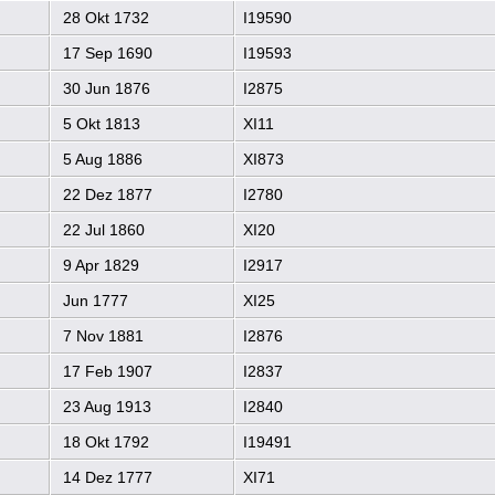
28 Okt 1732
I19590
17 Sep 1690
I19593
30 Jun 1876
I2875
5 Okt 1813
XI11
5 Aug 1886
XI873
22 Dez 1877
I2780
22 Jul 1860
XI20
9 Apr 1829
I2917
Jun 1777
XI25
7 Nov 1881
I2876
17 Feb 1907
I2837
23 Aug 1913
I2840
18 Okt 1792
I19491
14 Dez 1777
XI71