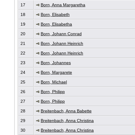
17
Born, Anna Margaretha
18
Born, Elisabeth
19
Born, Elisabetha
20
Born, Johann Conrad
21
Born, Johann Heinrich
22
Born, Johann Heinrich
23
Born, Johannes
24
Born, Margarete
25
Born, Michael
26
Born, Philipp
27
Born, Philipp
28
Breitenbach, Anna Babette
29
Breitenbach, Anna Christina
30
Breitenbach, Anna Christina