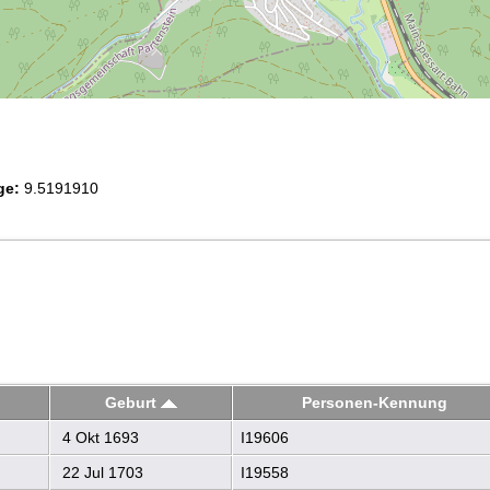
ge:
9.5191910
Geburt
Personen-Kennung
4 Okt 1693
I19606
22 Jul 1703
I19558