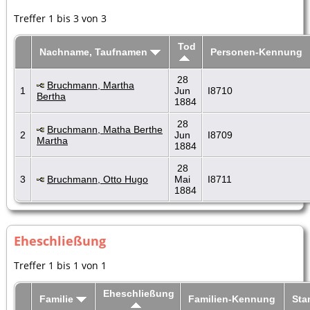
Treffer 1 bis 3 von 3
Tod
Nachname, Taufnamen
Personen-Kennung
28
Bruchmann, Martha
1
Jun
I8710
Bertha
1884
28
Bruchmann, Matha Berthe
2
Jun
I8709
Martha
1884
28
3
Bruchmann, Otto Hugo
Mai
I8711
1884
Eheschließung
Treffer 1 bis 1 von 1
Eheschließung
Familie
Familien-Kennung
St