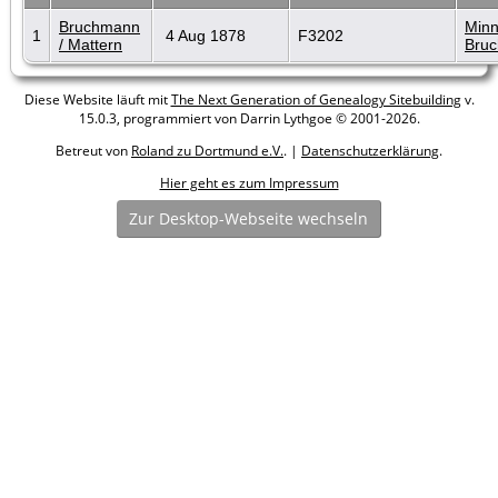
Bruchmann
Minn
1
4 Aug 1878
F3202
/ Mattern
Bru
Diese Website läuft mit
The Next Generation of Genealogy Sitebuilding
v.
15.0.3, programmiert von Darrin Lythgoe © 2001-2026.
Betreut von
Roland zu Dortmund e.V.
. |
Datenschutzerklärung
.
Hier geht es zum Impressum
Zur Desktop-Webseite wechseln