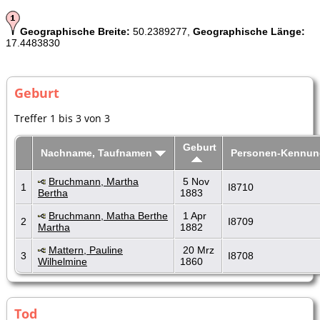
Geographische Breite:
50.2389277,
Geographische Länge:
17.4483830
Geburt
Treffer 1 bis 3 von 3
Geburt
Nachname, Taufnamen
Personen-Kennun
Bruchmann, Martha
5 Nov
1
I8710
Bertha
1883
Bruchmann, Matha Berthe
1 Apr
2
I8709
Martha
1882
Mattern, Pauline
20 Mrz
3
I8708
Wilhelmine
1860
Tod